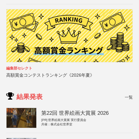
編集部セレクト
高額賞金コンテストランキング《2026年夏》
結果発表
一覧
第22回 世界絵画大賞展 2026
[PR]
世界絵画大賞展 実行委員会
共催：株式会社世界堂