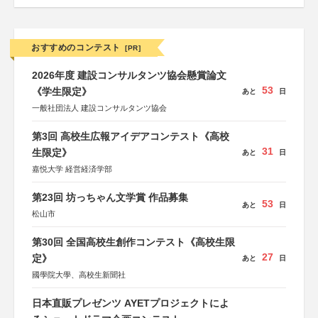
おすすめのコンテスト
[PR]
2026年度 建設コンサルタンツ協会懸賞論文
53
《学生限定》
あと
日
一般社団法人 建設コンサルタンツ協会
第3回 高校生広報アイデアコンテスト《高校
31
生限定》
あと
日
嘉悦大学 経営経済学部
第23回 坊っちゃん文学賞 作品募集
53
あと
日
松山市
第30回 全国高校生創作コンテスト《高校生限
27
定》
あと
日
國學院大學、高校生新聞社
日本直販プレゼンツ AYETプロジェクトによ