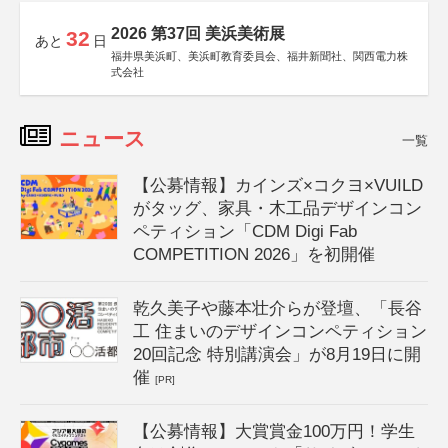
2026 第37回 美浜美術展
32
あと
日
福井県美浜町、美浜町教育委員会、福井新聞社、関西電力株
式会社
ニュース
一覧
【公募情報】カインズ×コクヨ×VUILD
がタッグ、家具・木工品デザインコン
ペティション「CDM Digi Fab
COMPETITION 2026」を初開催
乾久美子や藤本壮介らが登壇、「長谷
工 住まいのデザインコンペティション
20回記念 特別講演会」が8月19日に開
催
[PR]
【公募情報】大賞賞金100万円！学生