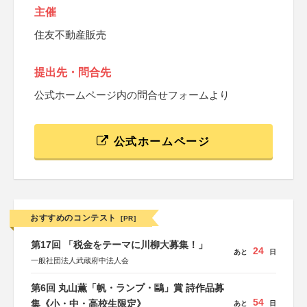
主催
住友不動産販売
提出先・問合先
公式ホームページ内の問合せフォームより
公式ホームページ
おすすめのコンテスト
[PR]
第17回 「税金をテーマに川柳大募集！」
24
あと
日
一般社団法人武蔵府中法人会
第6回 丸山薫「帆・ランプ・鷗」賞 詩作品募
54
集《小・中・高校生限定》
あと
日