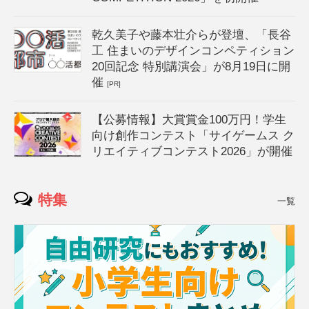
乾久美子や藤本壮介らが登壇、「長谷
工 住まいのデザインコンペティション
20回記念 特別講演会」が8月19日に開
催
[PR]
【公募情報】大賞賞金100万円！学生
向け創作コンテスト「サイゲームス ク
リエイティブコンテスト2026」が開催
特集
一覧