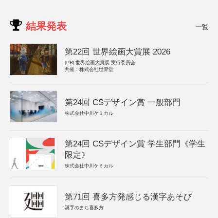
結果発表
一覧
第22回 世界絵画大賞展 2026
[PR]
世界絵画大賞展 実行委員会
共催：株式会社世界堂
第24回 CSデザイン賞 一般部門
株式会社中川ケミカル
第24回 CSデザイン賞 学生部門《学生
限定》
株式会社中川ケミカル
第71回 喜多方発感じる漢字あそび
漢字のまち喜多方