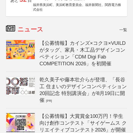
あと
日
福井県美浜町、美浜町教育委員会、福井新聞社、関西電力株
式会社
ニュース
一覧
【公募情報】カインズ×コクヨ×VUILD
がタッグ、家具・木工品デザインコン
ペティション「CDM Digi Fab
COMPETITION 2026」を初開催
乾久美子や藤本壮介らが登壇、「長谷
工 住まいのデザインコンペティション
20回記念 特別講演会」が8月19日に開
催
[PR]
【公募情報】大賞賞金100万円！学生
向け創作コンテスト「サイゲームス ク
リエイティブコンテスト2026」が開催