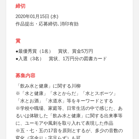
締切
2020年01月15日 (水)
作品提出・応募締切､消印有効
賞
●最優秀賞（1名） 賞状、賞金5万円
●入選（3名） 賞状、1万円分の図書カード
募集内容
「飲み水と健康」に関する川柳
※「水と健康」「水とからだ」「水とスポーツ」
「水とお酒」「水道水」等をキーワードとする
※学校や職場、家庭等、日常生活の中で感じた、あ
るいは体験した「飲み水と健康」に関する出来事等
に、ユーモアや風刺を取り入れて表現した作品
※五・七・五の17音を原則とするが、多少の音数の
変化（字余り・字足らず）も可