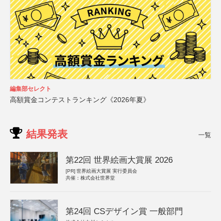
編集部セレクト
高額賞金コンテストランキング《2026年夏》
結果発表
一覧
第22回 世界絵画大賞展 2026
[PR]
世界絵画大賞展 実行委員会
共催：株式会社世界堂
第24回 CSデザイン賞 一般部門