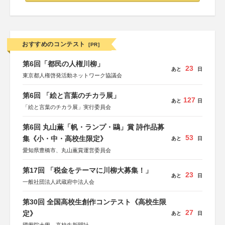
おすすめのコンテスト
[PR]
第6回「都民の人権川柳」
23
あと
日
東京都人権啓発活動ネットワーク協議会
第6回 「絵と言葉のチカラ展」
127
あと
日
「絵と言葉のチカラ展」実行委員会
第6回 丸山薫「帆・ランプ・鷗」賞 詩作品募
53
集《小・中・高校生限定》
あと
日
愛知県豊橋市、丸山薫賞運営委員会
第17回 「税金をテーマに川柳大募集！」
23
あと
日
一般社団法人武蔵府中法人会
第30回 全国高校生創作コンテスト《高校生限
27
定》
あと
日