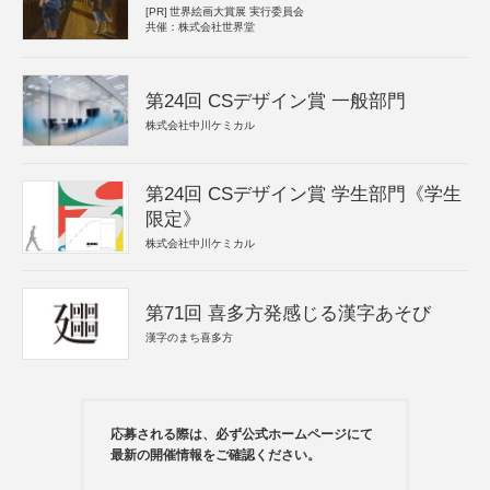
[PR]
世界絵画大賞展 実行委員会
共催：株式会社世界堂
第24回 CSデザイン賞 一般部門
株式会社中川ケミカル
第24回 CSデザイン賞 学生部門《学生
限定》
株式会社中川ケミカル
第71回 喜多方発感じる漢字あそび
漢字のまち喜多方
応募される際は、必ず公式ホームページにて
最新の開催情報をご確認ください。