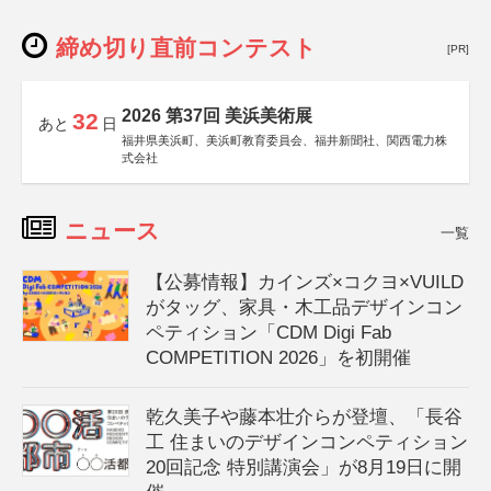
締め切り直前コンテスト
[PR]
2026 第37回 美浜美術展
32
あと
日
福井県美浜町、美浜町教育委員会、福井新聞社、関西電力株
式会社
ニュース
一覧
【公募情報】カインズ×コクヨ×VUILD
がタッグ、家具・木工品デザインコン
ペティション「CDM Digi Fab
COMPETITION 2026」を初開催
乾久美子や藤本壮介らが登壇、「長谷
工 住まいのデザインコンペティション
20回記念 特別講演会」が8月19日に開