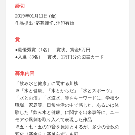
締切
2019年01月11日 (金)
作品提出･応募締切､消印有効
賞
●最優秀賞（1名） 賞状、賞金5万円
●入選（3名） 賞状、1万円分の図書カード
募集内容
「飲み水と健康」に関する川柳
※「水と健康」「水とからだ」「水とスポーツ」
「水とお酒」「水道水」等をキーワードに、学校や
職場、家庭等、日常生活の中で感じた、あるいは体
験した「飲み水と健康」に関する出来事等に、ユー
モアや風刺を取り入れて表現した作品
※五・七・五の17音を原則とするが、多少の音数の
変化（字余り・字足らず）も可