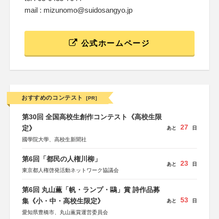
mail : mizunomo@suidosangyo.jp
公式ホームページ
おすすめのコンテスト
[PR]
第30回 全国高校生創作コンテスト《高校生限
27
定》
あと
日
國學院大學、高校生新聞社
第6回「都民の人権川柳」
23
あと
日
東京都人権啓発活動ネットワーク協議会
第6回 丸山薫「帆・ランプ・鷗」賞 詩作品募
53
集《小・中・高校生限定》
あと
日
愛知県豊橋市、丸山薫賞運営委員会