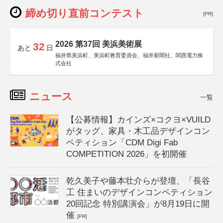
締め切り直前コンテスト
[PR]
2026 第37回 美浜美術展
32
あと
日
福井県美浜町、美浜町教育委員会、福井新聞社、関西電力株
式会社
ニュース
一覧
【公募情報】カインズ×コクヨ×VUILD
がタッグ、家具・木工品デザインコン
ペティション「CDM Digi Fab
COMPETITION 2026」を初開催
乾久美子や藤本壮介らが登壇、「長谷
工 住まいのデザインコンペティション
20回記念 特別講演会」が8月19日に開
催
[PR]