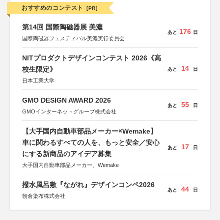
おすすめのコンテスト
[PR]
第14回 国際陶磁器展 美濃
176
あと
日
国際陶磁器フェスティバル美濃実行委員会
NITプロダクトデザインコンテスト 2026《高
14
校生限定》
あと
日
日本工業大学
GMO DESIGN AWARD 2026
55
あと
日
GMOインターネットグループ株式会社
【大手国内自動車部品メーカー×Wemake】
車に関わるすべての人を、もっと安全／安心
17
あと
日
にする新商品のアイデア募集
大手国内自動車部品メーカー、Wemake
撥水風呂敷『ながれ』デザインコンペ2026
44
あと
日
朝倉染布株式会社