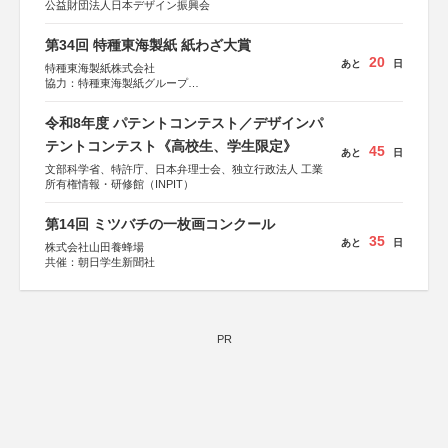
公益財団法人日本デザイン振興会
第34回 特種東海製紙 紙わざ大賞
20
あと
日
特種東海製紙株式会社
協力：特種東海製紙グループ
特別協賛：静岡県長泉町
令和8年度 パテントコンテスト／デザインパ
テントコンテスト《高校生、学生限定》
45
あと
日
文部科学省、特許庁、日本弁理士会、独立行政法人 工業
所有権情報・研修館（INPIT）
第14回 ミツバチの一枚画コンクール
35
あと
日
株式会社山田養蜂場
共催：朝日学生新聞社
PR