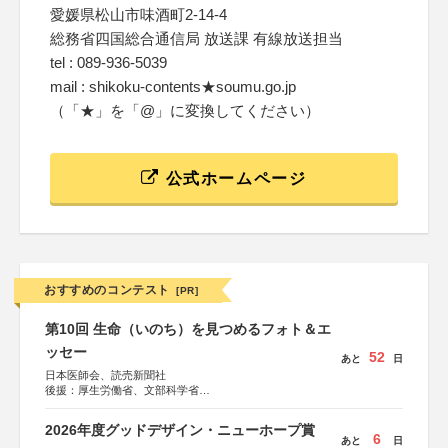
愛媛県松山市味酒町2-14-4
総務省四国総合通信局 放送課 有線放送担当
tel : 089-936-5039
mail : shikoku-contents★soumu.go.jp
（「★」を「@」に変換してください）
公式ホームページ
おすすめのコンテスト
[PR]
第10回 生命（いのち）を見つめるフォト＆エ
ッセー
52
あと
日
日本医師会、読売新聞社
後援：厚生労働省、文部科学省
協賛：東京海上日動火災保険株式会社、東京海上日動あん
しん生命保険株式会社
2026年度グッドデザイン・ニューホープ賞
6
あと
日