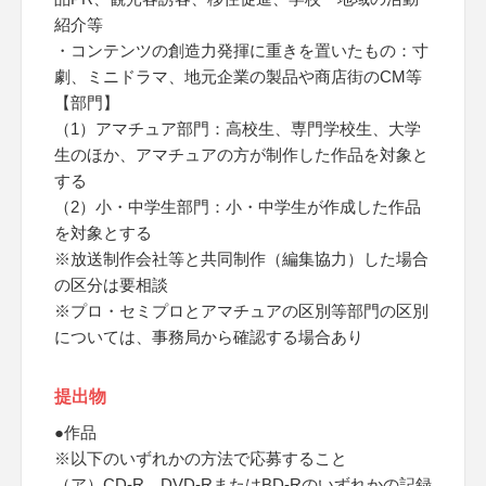
紹介等
・コンテンツの創造力発揮に重きを置いたもの：寸
劇、ミニドラマ、地元企業の製品や商店街のCM等
【部門】
（1）アマチュア部門：高校生、専門学校生、大学
生のほか、アマチュアの方が制作した作品を対象と
する
（2）小・中学生部門：小・中学生が作成した作品
を対象とする
※放送制作会社等と共同制作（編集協力）した場合
の区分は要相談
※プロ・セミプロとアマチュアの区別等部門の区別
については、事務局から確認する場合あり
提出物
●作品
※以下のいずれかの方法で応募すること
（ア）CD-R、DVD-RまたはBD-Rのいずれかの記録