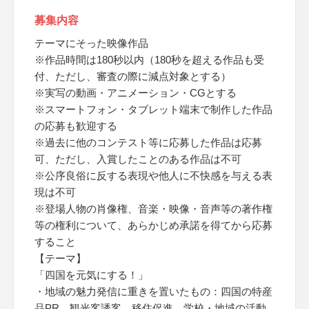
募集内容
テーマにそった映像作品
※作品時間は180秒以内（180秒を超える作品も受
付、ただし、審査の際に減点対象とする）
※実写の動画・アニメーション・CGとする
※スマートフォン・タブレット端末で制作した作品
の応募も歓迎する
※過去に他のコンテスト等に応募した作品は応募
可、ただし、入賞したことのある作品は不可
※公序良俗に反する表現や他人に不快感を与える表
現は不可
※登場人物の肖像権、音楽・映像・音声等の著作権
等の権利について、あらかじめ承諾を得てから応募
すること
【テーマ】
「四国を元気にする！」
・地域の魅力発信に重きを置いたもの：四国の特産
品PR、観光客誘客、移住促進、学校・地域の活動