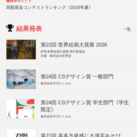
編集部セレクト
高額賞金コンテストランキング《2026年夏》
結果発表
一覧
第22回 世界絵画大賞展 2026
[PR]
世界絵画大賞展 実行委員会
共催：株式会社世界堂
第24回 CSデザイン賞 一般部門
株式会社中川ケミカル
第24回 CSデザイン賞 学生部門《学生
限定》
株式会社中川ケミカル
第71回 喜多方発感じる漢字あそび