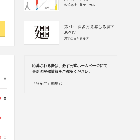
株式会社中川ケミカル
第71回 喜多方発感じる漢字
あそび
漢字のまち喜多方
応募される際は、必ず公式ホームページにて
最新の開催情報をご確認ください。
日
「登竜門」編集部
8
日
0
日
2
日