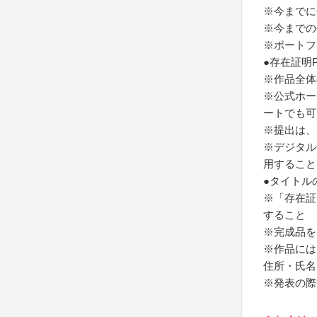
※今までに
※今までの
※ポートフ
●存在証明
※作品全体
※公式ホー
ートでも可
※提出は、
※デジタル
用すること
●タイトル
※「存在証
すること
※完成品を
※作品には
住所・氏名
※発表の際