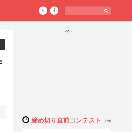
PR
作
締め切り直前コンテスト
[PR]