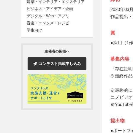
建築・インテリア・エクステリア
ビジネス・アイデア・企画
2020年03月
デジタル・Web・アプリ
作品提出・
音楽・エンタメ・レシピ
学生向け
賞
●採用（1
主催者の皆様へ
募集内容
コンテスト掲載申し込み
「存在証明
※最終作品
※最終的に
ニメビデオ
※YouTu
提出物
●ポートフ