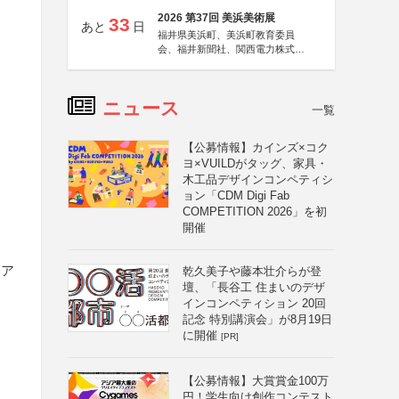
2026 第37回 美浜美術展
33
あと
日
福井県美浜町、美浜町教育委員
会、福井新聞社、関西電力株式会
社
ニュース
一覧
【公募情報】カインズ×コク
ヨ×VUILDがタッグ、家具・
木工品デザインコンペティシ
ョン「CDM Digi Fab
COMPETITION 2026」を初
開催
用ア
乾久美子や藤本壮介らが登
壇、「長谷工 住まいのデザ
インコンペティション 20回
記念 特別講演会」が8月19日
に開催
[PR]
【公募情報】大賞賞金100万
円！学生向け創作コンテスト