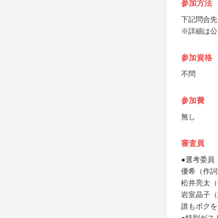
参加方法
下記問合先
※詳細は公
参加資格
不問
参加費
無し
審査員
●選考委員
優希（作詞
松井亮太（
岩室晶子（
誰もボクを
●特別ゲス