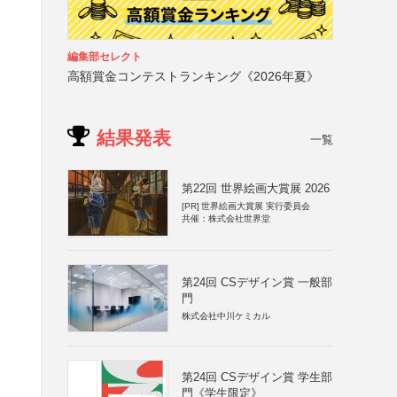
編集部セレクト
高額賞金コンテストランキング《2026年夏》
結果発表
一覧
第22回 世界絵画大賞展 2026
[PR]
世界絵画大賞展 実行委員会
共催：株式会社世界堂
第24回 CSデザイン賞 一般部
門
株式会社中川ケミカル
第24回 CSデザイン賞 学生部
門《学生限定》