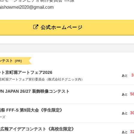
zaishowmei2020@gmail.com
公式ホームページ
ンテスト
[PR]
ト京町堀アートフェア2026
3
あと
京町堀アートフェア実行委員会（株式会社チグニッタ内）
WN JAPAN 26/27 装飾映像コンテスト
5
あと
祭 FFF-S 第9回大会《学生限定》
3
あと
ーズ
生広報アイデアコンテスト《高校生限定》
3
あと