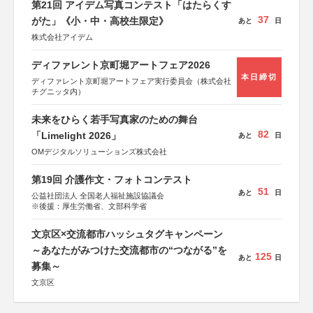
第21回 アイデム写真コンテスト「はたらくす
37
がた」《小・中・高校生限定》
あと
日
株式会社アイデム
ディファレント京町堀アートフェア2026
本日締切
ディファレント京町堀アートフェア実行委員会（株式会社
チグニッタ内）
未来をひらく若手写真家のための舞台
82
「Limelight 2026」
あと
日
OMデジタルソリューションズ株式会社
第19回 介護作文・フォトコンテスト
51
あと
日
公益社団法人 全国老人福祉施設協議会
※後援：厚生労働省、文部科学省
文京区×交流都市ハッシュタグキャンペーン
～あなたがみつけた交流都市の“つながる”を
125
あと
日
募集～
文京区