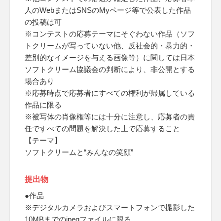
人のWebまたはSNSのMyページ等で公表した作品
の投稿は可
※コンテストの応募テーマにそぐわない作品（ソフ
トクリームが写っていない他、反社会的・暴力的・
差別的なイメージを与える画像等）に関しては日本
ソフトクリーム協議会の判断により、非公開とする
場合あり
※応募時点で応募者にすべての権利が帰属している
作品に限る
※被写体の肖像権等には十分に注意し、応募者の責
任ですべての問題を解決した上で応募すること
【テーマ】
ソフトクリームと“みんなの笑顔”
提出物
●作品
※デジタルカメラおよびスマートフォンで撮影した
10MBまでのjpegファイルに限る