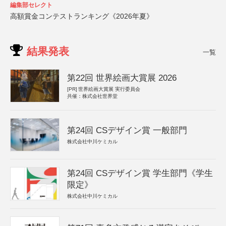
編集部セレクト
高額賞金コンテストランキング《2026年夏》
結果発表
一覧
第22回 世界絵画大賞展 2026
[PR]
世界絵画大賞展 実行委員会
共催：株式会社世界堂
第24回 CSデザイン賞 一般部門
株式会社中川ケミカル
第24回 CSデザイン賞 学生部門《学生
限定》
株式会社中川ケミカル