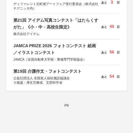
3
あと
日
ディファレント京町堀アートフェア実行委員会（株式会社
チグニッタ内）
第21回 アイデム写真コンテスト「はたらくす
40
がた」《小・中・高校生限定》
あと
日
株式会社アイデム
JAMCA PRIZE 2026 フォトコンテスト 絵画
56
／イラストコンテスト
あと
日
JAMCA（全国自動車大学校・整備専門学校協会）
第19回 介護作文・フォトコンテスト
54
あと
日
公益社団法人 全国老人福祉施設協議会
※後援：厚生労働省、文部科学省
PR