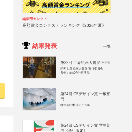
編集部セレクト
高額賞金コンテストランキング《2026年夏》
結果発表
一覧
第22回 世界絵画大賞展 2026
[PR]
世界絵画大賞展 実行委員会
共催：株式会社世界堂
第24回 CSデザイン賞 一般部
門
株式会社中川ケミカル
第24回 CSデザイン賞 学生部
門《学生限定》