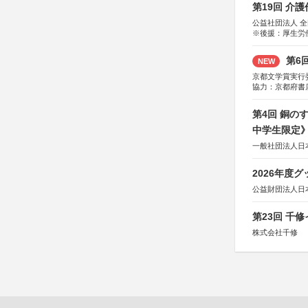
第19回 介
公益社団法人 
※後援：厚生労
第6
NEW
京都文学賞実行
協力：京都府書
社、集英社、小
研究所、双葉社
第4回 銅の
中学生限定
一般社団法人日
2026年度
公益財団法人日
第23回 千
株式会社千修