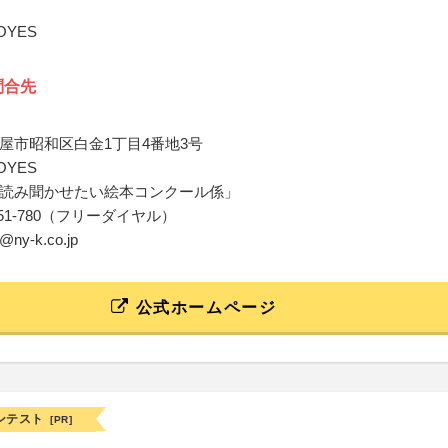
YES
問合先
屋市昭和区白金1丁目4番地3号
YES
読み聞かせたい絵本コンクール係」
20-351-780（フリーダイヤル）
t@ny-k.co.jp
公式ホームページ
ンテスト
[PR]