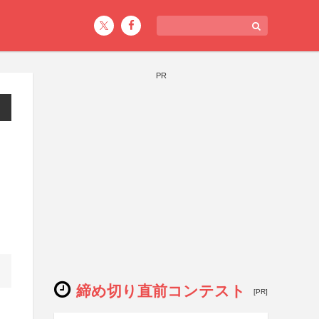
PR
締め切り直前コンテスト
[PR]