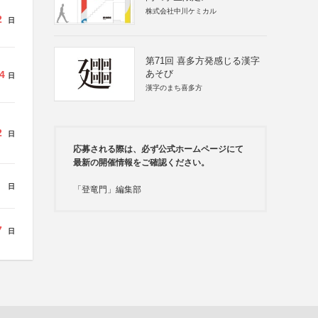
株式会社中川ケミカル
2
日
第71回 喜多方発感じる漢字
あそび
4
日
漢字のまち喜多方
2
日
応募される際は、必ず公式ホームページにて
最新の開催情報をご確認ください。
日
「登竜門」編集部
7
日