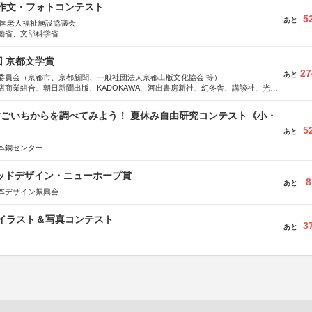
護作文・フォトコンテスト
5
あと
全国老人福祉施設協議会
働省、文部科学省
回 京都文学賞
27
あと
委員会（京都市、京都新聞、一般社団法人京都出版文化協会 等）
店商業組合、朝日新聞出版、KADOKAWA、河出書房新社、幻冬舎、講談社、光文
学館、祥伝社、新潮社、淡交社、ちいさいミシマ社、徳間書店、早川書房、PHP
、文藝春秋、ポプラ社、毎日新聞出版
すごいちからを調べてみよう！ 夏休み自由研究コンテスト《小・
5
》
あと
本銅センター
グッドデザイン・ニューホープ賞
8
あと
本デザイン振興会
修イラスト＆写真コンテスト
3
あと