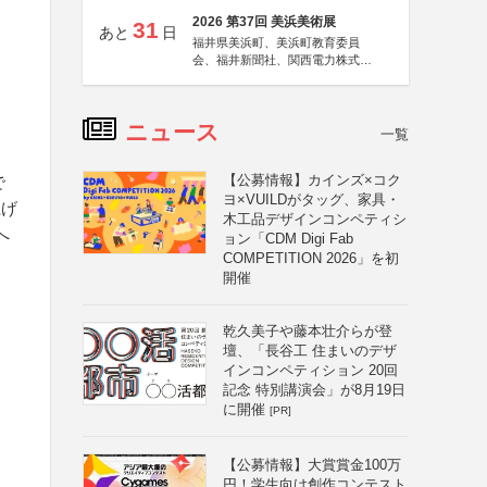
2026 第37回 美浜美術展
31
あと
日
福井県美浜町、美浜町教育委員
会、福井新聞社、関西電力株式会
社
ニュース
一覧
【公募情報】カインズ×コク
で
ヨ×VUILDがタッグ、家具・
上げ
木工品デザインコンペティシ
へ
ョン「CDM Digi Fab
COMPETITION 2026」を初
開催
乾久美子や藤本壮介らが登
壇、「長谷工 住まいのデザ
インコンペティション 20回
記念 特別講演会」が8月19日
に開催
[PR]
【公募情報】大賞賞金100万
円！学生向け創作コンテスト