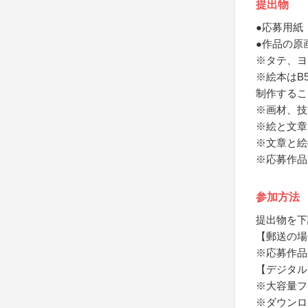
提出物
●応募用紙
●作品の原
※タテ、ヨ
※絵本はB
制作するこ
※画材、技
※絵と文章
※文章と絵
※応募作品
参加方法
提出物を下
【郵送の場
※応募作品
【デジタル
※大容量フ
※ダウンロ