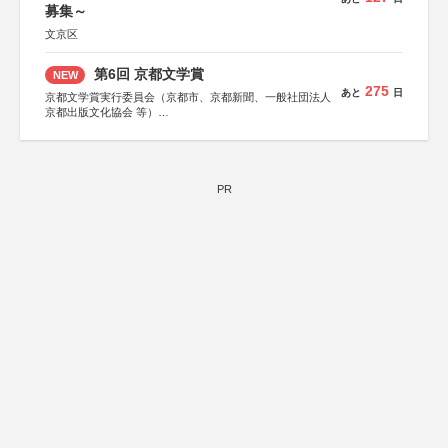
募集～
文京区
第6回 京都文学賞
NEW
275
あと
日
京都文学賞実行委員会（京都市、京都新聞、一般社団法人
京都出版文化協会 等）
協力：京都府書店商業組合、朝日新聞出版、
KADOKAWA、河出書房新社、幻冬舎、講談社、光文社、
集英社、小学館、祥伝社、新潮社、淡交社、ちいさいミシ
マ社、徳間書店、早川書房、PHP研究所、双葉社、文藝春
秋、ポプラ社、毎日新聞出版
PR