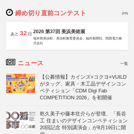
締め切り直前コンテスト
[PR]
2026 第37回 美浜美術展
32
あと
日
福井県美浜町、美浜町教育委員会、福井新聞社、関西電力株
式会社
ニュース
一覧
【公募情報】カインズ×コクヨ×VUILD
がタッグ、家具・木工品デザインコン
ペティション「CDM Digi Fab
COMPETITION 2026」を初開催
乾久美子や藤本壮介らが登壇、「長谷
工 住まいのデザインコンペティション
20回記念 特別講演会」が8月19日に開