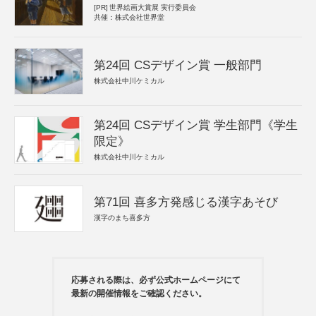
[PR]
世界絵画大賞展 実行委員会
共催：株式会社世界堂
第24回 CSデザイン賞 一般部門
株式会社中川ケミカル
第24回 CSデザイン賞 学生部門《学生
限定》
株式会社中川ケミカル
第71回 喜多方発感じる漢字あそび
漢字のまち喜多方
応募される際は、必ず公式ホームページにて
最新の開催情報をご確認ください。