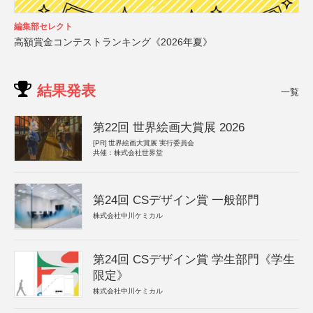
編集部セレクト
高額賞金コンテストランキング《2026年夏》
結果発表
一覧
第22回 世界絵画大賞展 2026
[PR]
世界絵画大賞展 実行委員会
共催：株式会社世界堂
第24回 CSデザイン賞 一般部門
株式会社中川ケミカル
第24回 CSデザイン賞 学生部門《学生
限定》
株式会社中川ケミカル