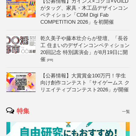
【公募情報】カインズ×コクヨ×VUILD
がタッグ、家具・木工品デザインコン
ペティション「CDM Digi Fab
COMPETITION 2026」を初開催
乾久美子や藤本壮介らが登壇、「長谷
工 住まいのデザインコンペティション
20回記念 特別講演会」が8月19日に開
催
[PR]
【公募情報】大賞賞金100万円！学生
向け創作コンテスト「サイゲームス ク
リエイティブコンテスト2026」が開催
特集
一覧