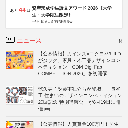
資産形成学生論文アワード 2026《大学
44
あと
日
生・大学院生限定》
一般社団法人資産運用業協会
ニュース
一覧
【公募情報】カインズ×コクヨ×VUILD
がタッグ、家具・木工品デザインコン
ペティション「CDM Digi Fab
COMPETITION 2026」を初開催
乾久美子や藤本壮介らが登壇、「長谷
工 住まいのデザインコンペティション
20回記念 特別講演会」が8月19日に開
催
[PR]
【公募情報】大賞賞金100万円！学生