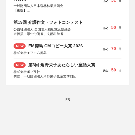
51
あと
日
一般財団法人日本森林林業振興会
【後援】
総務省消防庁、文部科学省、林野庁、全国森林組合連合
会、森林火災対策協会
第19回 介護作文・フォトコンテスト
50
あと
日
公益社団法人 全国老人福祉施設協議会
※後援：厚生労働省、文部科学省
FM徳島 CMコピー大賞 2026
NEW
70
あと
日
株式会社エフエム徳島
第3回 角野栄子あたらしい童話大賞
NEW
50
あと
日
株式会社ポプラ社
共催：一般財団法人角野栄子児童文学財団
PR