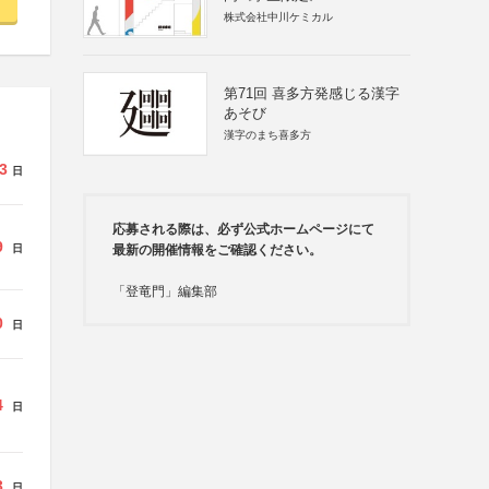
株式会社中川ケミカル
第71回 喜多方発感じる漢字
あそび
漢字のまち喜多方
3
日
応募される際は、必ず公式ホームページにて
9
日
最新の開催情報をご確認ください。
「登竜門」編集部
0
日
4
日
3
日