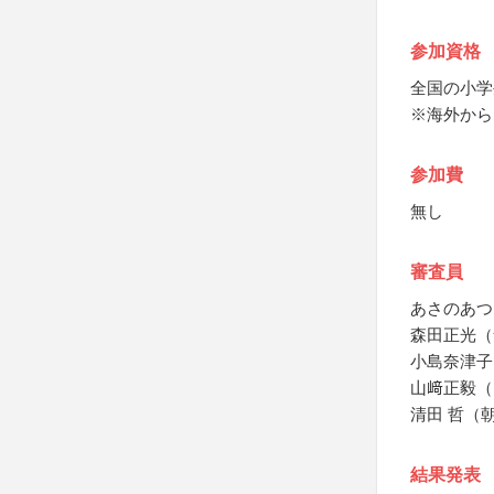
参加資格
全国の小学
※海外から
参加費
無し
審査員
あさのあつ
森田正光（
小島奈津子
山﨑正毅（
清田 哲（
結果発表