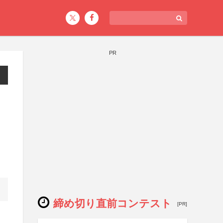
PR
締め切り直前コンテスト
[PR]