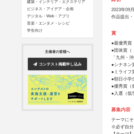
建築・インテリア・エクステリア
ビジネス・アイデア・企画
2023年09月
デジタル・Web・アプリ
作品提出・
音楽・エンタメ・レシピ
学生向け
賞
●最優秀賞
●団体賞（
主催者の皆様へ
「九州・沖
コンテスト掲載申し込み
●シナネン
●ミライフ
●朝日小学
●優秀賞（
●入選（低
募集内容
テーマにそ
※必ず自分
【テーマ】