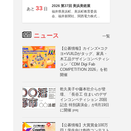
2026 第37回 美浜美術展
33
あと
日
福井県美浜町、美浜町教育委員
会、福井新聞社、関西電力株式会
社
ニュース
一覧
【公募情報】カインズ×コク
ヨ×VUILDがタッグ、家具・
木工品デザインコンペティシ
ョン「CDM Digi Fab
COMPETITION 2026」を初
開催
乾久美子や藤本壮介らが登
壇、「長谷工 住まいのデザ
インコンペティション 20回
記念 特別講演会」が8月19日
に開催
[PR]
【公募情報】大賞賞金100万
円！学生向け創作コンテスト