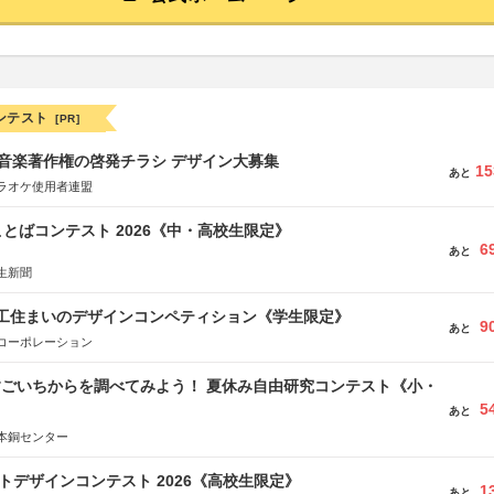
ンテスト
[PR]
版 音楽著作権の啓発チラシ デザイン大募集
15
あと
ラオケ使用者連盟
とばコンテスト 2026《中・高校生限定》
6
あと
生新聞
谷工住まいのデザインコンペティション《学生限定》
9
あと
コーポレーション
すごいちからを調べてみよう！ 夏休み自由研究コンテスト《小・
5
》
あと
本銅センター
クトデザインコンテスト 2026《高校生限定》
1
あと