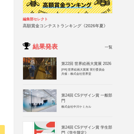
編集部セレクト
高額賞金コンテストランキング《2026年夏》
利
結果発表
一覧
第22回 世界絵画大賞展 2026
[PR]
世界絵画大賞展 実行委員会
共催：株式会社世界堂
第24回 CSデザイン賞 一般部
門
株式会社中川ケミカル
第24回 CSデザイン賞 学生部
門《学生限定》