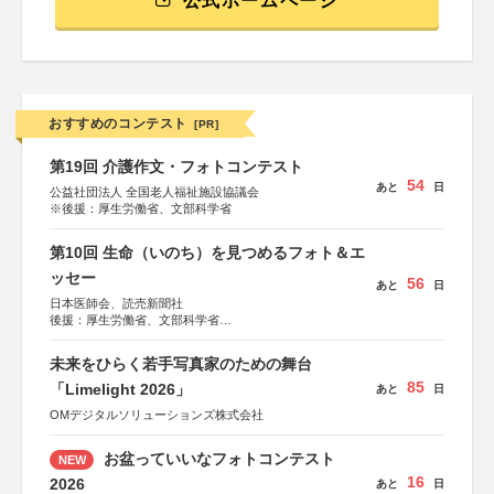
公式ホームページ
おすすめのコンテスト
[PR]
第19回 介護作文・フォトコンテスト
54
あと
日
公益社団法人 全国老人福祉施設協議会
※後援：厚生労働省、文部科学省
第10回 生命（いのち）を見つめるフォト＆エ
ッセー
56
あと
日
日本医師会、読売新聞社
後援：厚生労働省、文部科学省
協賛：東京海上日動火災保険株式会社、東京海上日動あん
しん生命保険株式会社
未来をひらく若手写真家のための舞台
85
「Limelight 2026」
あと
日
OMデジタルソリューションズ株式会社
お盆っていいなフォトコンテスト
NEW
16
2026
あと
日