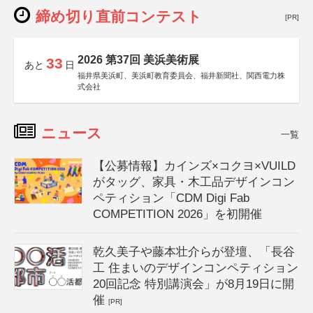
締め切り直前コンテスト
[PR]
2026 第37回 美浜美術展
33
あと
日
福井県美浜町、美浜町教育委員会、福井新聞社、関西電力株
式会社
ニュース
一覧
【公募情報】カインズ×コクヨ×VUILD
がタッグ、家具・木工品デザインコン
ペティション「CDM Digi Fab
COMPETITION 2026」を初開催
乾久美子や藤本壮介らが登壇、「長谷
工 住まいのデザインコンペティション
20回記念 特別講演会」が8月19日に開
催
[PR]