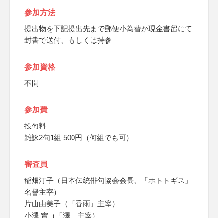
参加方法
提出物を下記提出先まで郵便小為替か現金書留にて
封書で送付、もしくは持参
参加資格
不問
参加費
投句料
雑詠2句1組 500円（何組でも可）
審査員
稲畑汀子（日本伝統俳句協会会長、「ホトトギス」
名譽主宰）
片山由美子（「香雨」主宰）
小澤 實（「澤」主宰）