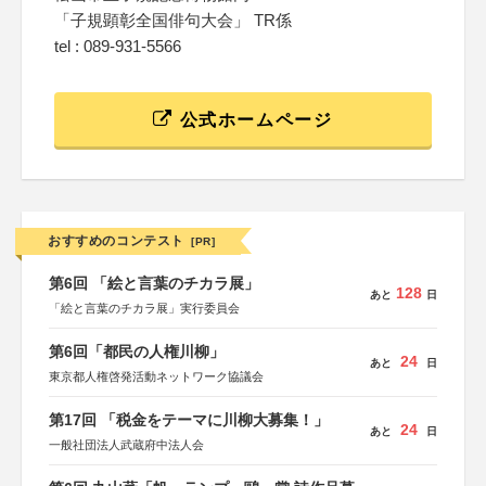
「子規顕彰全国俳句大会」 TR係
tel : 089-931-5566
公式ホームページ
おすすめのコンテスト
[PR]
第6回 「絵と言葉のチカラ展」
128
あと
日
「絵と言葉のチカラ展」実行委員会
第6回「都民の人権川柳」
24
あと
日
東京都人権啓発活動ネットワーク協議会
第17回 「税金をテーマに川柳大募集！」
24
あと
日
一般社団法人武蔵府中法人会