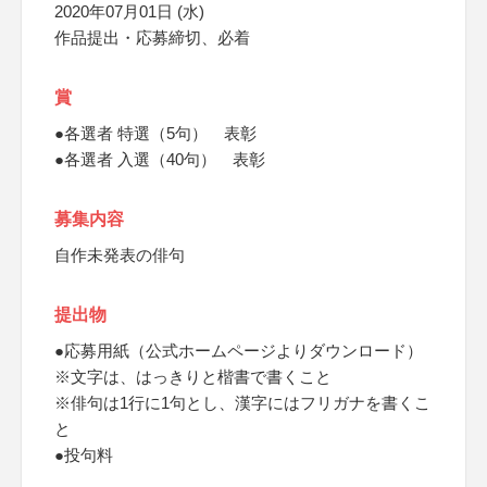
2020年07月01日 (水)
作品提出・応募締切、必着
賞
●各選者 特選（5句） 表彰
●各選者 入選（40句） 表彰
募集内容
自作未発表の俳句
提出物
●応募用紙（公式ホームページよりダウンロード）
※文字は、はっきりと楷書で書くこと
※俳句は1行に1句とし、漢字にはフリガナを書くこ
と
●投句料