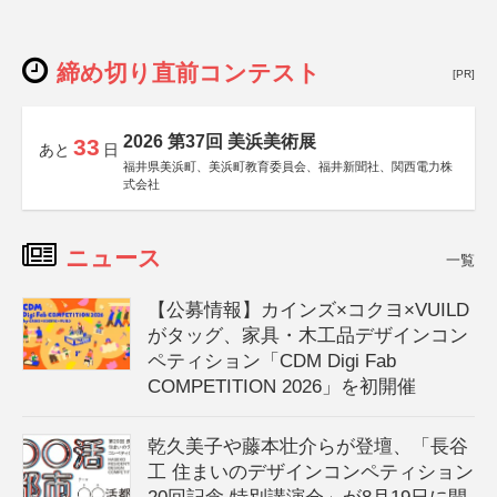
締め切り直前コンテスト
[PR]
2026 第37回 美浜美術展
33
あと
日
福井県美浜町、美浜町教育委員会、福井新聞社、関西電力株
式会社
ニュース
一覧
【公募情報】カインズ×コクヨ×VUILD
がタッグ、家具・木工品デザインコン
ペティション「CDM Digi Fab
COMPETITION 2026」を初開催
乾久美子や藤本壮介らが登壇、「長谷
工 住まいのデザインコンペティション