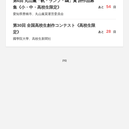
第6回 丸山薫「帆・ランプ・鷗」賞 詩作品募
54
集《小・中・高校生限定》
あと
日
愛知県豊橋市、丸山薫賞運営委員会
第30回 全国高校生創作コンテスト《高校生限
28
定》
あと
日
國學院大學、高校生新聞社
PR