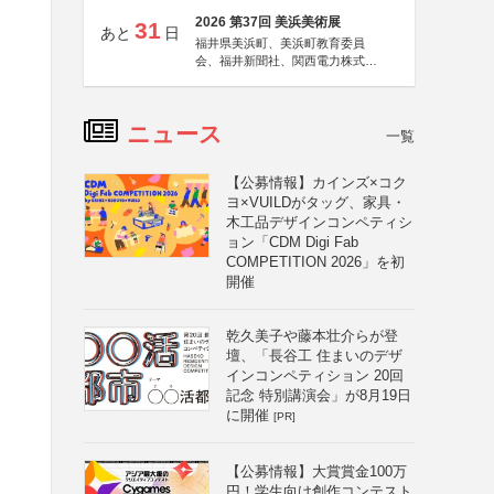
2026 第37回 美浜美術展
31
あと
日
福井県美浜町、美浜町教育委員
会、福井新聞社、関西電力株式会
社
ニュース
一覧
【公募情報】カインズ×コク
ヨ×VUILDがタッグ、家具・
木工品デザインコンペティシ
ョン「CDM Digi Fab
COMPETITION 2026」を初
開催
乾久美子や藤本壮介らが登
壇、「長谷工 住まいのデザ
インコンペティション 20回
記念 特別講演会」が8月19日
に開催
[PR]
【公募情報】大賞賞金100万
円！学生向け創作コンテスト