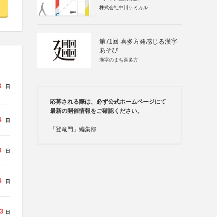
株式会社中川ケミカル
第71回 喜多方発感じる漢字
あそび
漢字のまち喜多方
8
日
応募される際は、必ず公式ホームページにて
最新の開催情報をご確認ください。
4
日
「登竜門」編集部
3
日
4
日
3
日