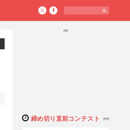
PR
締め切り直前コンテスト
[PR]