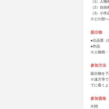
（1）人物
（2）自由
（3）小作
※どの部へ
提出物
●出品票（
●作品
※人物画・
参加方法
提出物を下
※遠方等で
でに着くよ
参加資格
不問