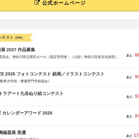
公式ホームページ
ンテスト
[PR]
 2027 作品募集
6
あと
委員会、神奈川県立県民ホール（指定管理者：（公財）神奈川芸術文化財団）、
RIZE 2026 フォトコンテスト 絵画／イラストコンテスト
5
あと
国自動車大学校・整備専門学校協会）
ルトラアート九谷ぬり絵コンテスト
5
あと
 カレンダーアワード 2026
2
あと
際陶磁器展 美濃
17
あと