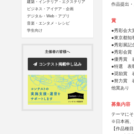
建築・インテリア・エクステリア
作品提出・
ビジネス・アイデア・企画
デジタル・Web・アプリ
賞
音楽・エンタメ・レシピ
●秀彩会大
学生向け
●東京都知
●秀彩展記
●秀彩会賞
主催者の皆様へ
●優秀賞 
コンテスト掲載申し込み
●特選 表
●奨励賞 
●努力賞 
他賞あり
募集内容
テーマにそ
※日本画、
【作品種目