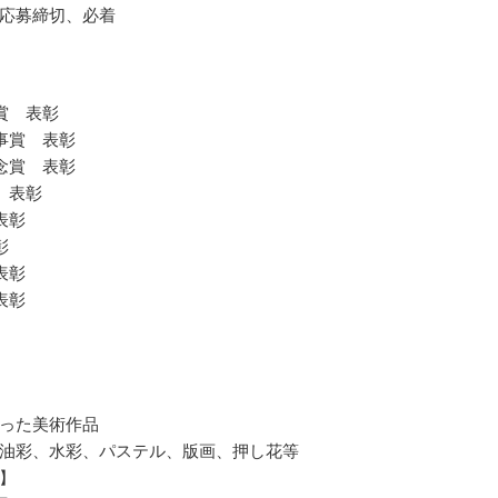
応募締切、必着
賞 表彰
事賞 表彰
念賞 表彰
 表彰
表彰
彰
表彰
表彰
った美術作品
油彩、水彩、パステル、版画、押し花等
】