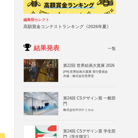
編集部セレクト
高額賞金コンテストランキング《2026年夏》
結果発表
一覧
第22回 世界絵画大賞展 2026
[PR]
世界絵画大賞展 実行委員会
共催：株式会社世界堂
第24回 CSデザイン賞 一般部
門
株式会社中川ケミカル
第24回 CSデザイン賞 学生部
門《学生限定》