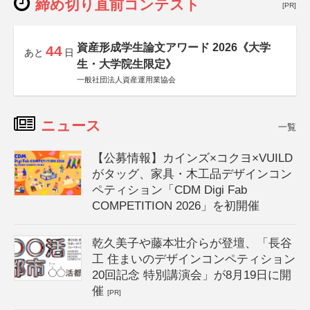
締め切り直前コンテスト
[PR]
資産形成学生論文アワード 2026《大学
44
あと
日
生・大学院生限定》
一般社団法人資産運用業協会
ニュース
一覧
【公募情報】カインズ×コクヨ×VUILD
がタッグ、家具・木工品デザインコン
ペティション「CDM Digi Fab
COMPETITION 2026」を初開催
乾久美子や藤本壮介らが登壇、「長谷
工 住まいのデザインコンペティション
20回記念 特別講演会」が8月19日に開
催
[PR]