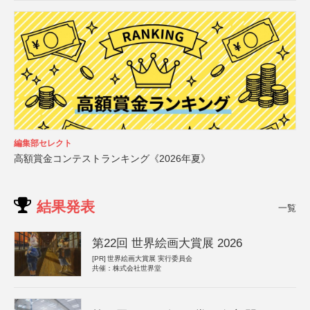
編集部セレクト
高額賞金コンテストランキング《2026年夏》
結果発表
一覧
第22回 世界絵画大賞展 2026
[PR]
世界絵画大賞展 実行委員会
共催：株式会社世界堂