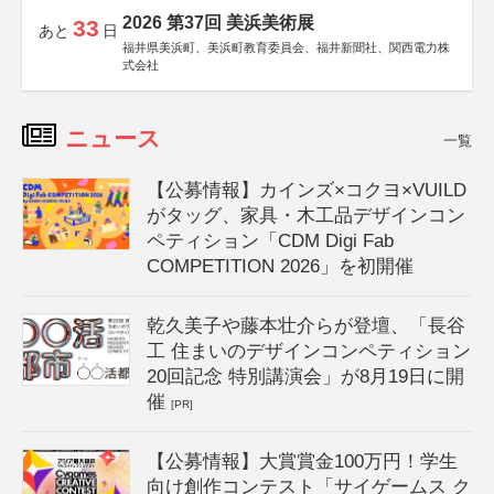
2026 第37回 美浜美術展
33
あと
日
福井県美浜町、美浜町教育委員会、福井新聞社、関西電力株
式会社
ニュース
一覧
【公募情報】カインズ×コクヨ×VUILD
がタッグ、家具・木工品デザインコン
ペティション「CDM Digi Fab
COMPETITION 2026」を初開催
乾久美子や藤本壮介らが登壇、「長谷
工 住まいのデザインコンペティション
20回記念 特別講演会」が8月19日に開
催
[PR]
【公募情報】大賞賞金100万円！学生
向け創作コンテスト「サイゲームス ク