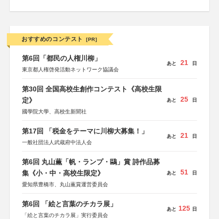
おすすめのコンテスト
[PR]
第6回「都民の人権川柳」
21
あと
日
東京都人権啓発活動ネットワーク協議会
第30回 全国高校生創作コンテスト《高校生限
25
定》
あと
日
國學院大學、高校生新聞社
第17回 「税金をテーマに川柳大募集！」
21
あと
日
一般社団法人武蔵府中法人会
第6回 丸山薫「帆・ランプ・鷗」賞 詩作品募
51
集《小・中・高校生限定》
あと
日
愛知県豊橋市、丸山薫賞運営委員会
第6回 「絵と言葉のチカラ展」
125
あと
日
「絵と言葉のチカラ展」実行委員会