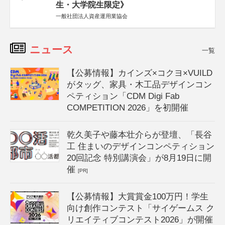
生・大学院生限定》
一般社団法人資産運用業協会
ニュース
一覧
【公募情報】カインズ×コクヨ×VUILD
がタッグ、家具・木工品デザインコン
ペティション「CDM Digi Fab
COMPETITION 2026」を初開催
乾久美子や藤本壮介らが登壇、「長谷
工 住まいのデザインコンペティション
20回記念 特別講演会」が8月19日に開
催
[PR]
【公募情報】大賞賞金100万円！学生
向け創作コンテスト「サイゲームス ク
リエイティブコンテスト2026」が開催