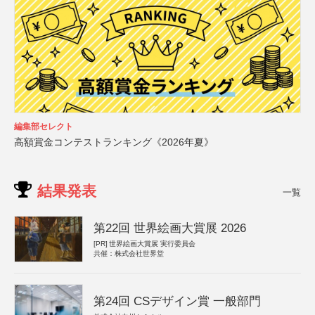
編集部セレクト
高額賞金コンテストランキング《2026年夏》
結果発表
一覧
第22回 世界絵画大賞展 2026
[PR]
世界絵画大賞展 実行委員会
共催：株式会社世界堂
第24回 CSデザイン賞 一般部門