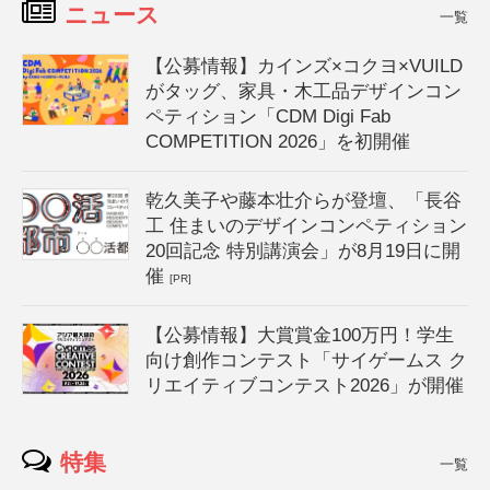
ニュース
一覧
【公募情報】カインズ×コクヨ×VUILD
がタッグ、家具・木工品デザインコン
ペティション「CDM Digi Fab
COMPETITION 2026」を初開催
乾久美子や藤本壮介らが登壇、「長谷
工 住まいのデザインコンペティション
20回記念 特別講演会」が8月19日に開
催
[PR]
【公募情報】大賞賞金100万円！学生
向け創作コンテスト「サイゲームス ク
リエイティブコンテスト2026」が開催
特集
一覧