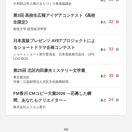
大和郡山市人権のまちづくり推進協議会
第3回 高校生広報アイデアコンテスト《高校
32
生限定》
あと
日
嘉悦大学 経営経済学部
日本直販プレゼンツ AYETプロジェクトによ
るショートドラマ企画コンテスト
33
あと
日
ショートショート実行委員会、日本直販株式会社、LIFE
LOG BOX
第25回 北区内田康夫ミステリー文学賞
39
あと
日
東京都北区
共催：公益財団法人北区文化振興財団
協力：一般財団法人内田康夫財団
協賛：株式会社実業之日本社
FM香川 CMコピー大賞2026 ～応募した瞬
24
間、あなたもクリエイター～
あと
日
株式会社エフエム香川
PR