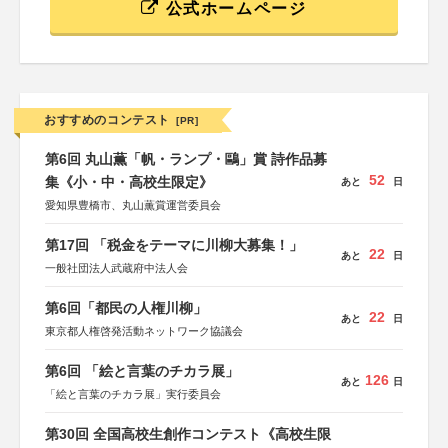
公式ホームページ
おすすめのコンテスト
[PR]
第6回 丸山薫「帆・ランプ・鷗」賞 詩作品募
52
集《小・中・高校生限定》
あと
日
愛知県豊橋市、丸山薫賞運営委員会
第17回 「税金をテーマに川柳大募集！」
22
あと
日
一般社団法人武蔵府中法人会
第6回「都民の人権川柳」
22
あと
日
東京都人権啓発活動ネットワーク協議会
第6回 「絵と言葉のチカラ展」
126
あと
日
「絵と言葉のチカラ展」実行委員会
第30回 全国高校生創作コンテスト《高校生限