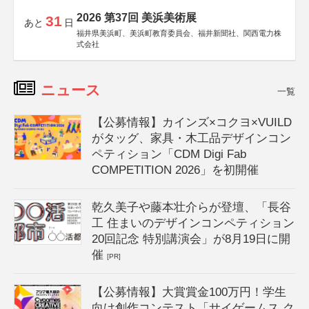
2026 第37回 美浜美術展
31
あと
日
福井県美浜町、美浜町教育委員会、福井新聞社、関西電力株
式会社
ニュース
一覧
【公募情報】カインズ×コクヨ×VUILD
がタッグ、家具・木工品デザインコン
ペティション「CDM Digi Fab
COMPETITION 2026」を初開催
乾久美子や藤本壮介らが登壇、「長谷
工 住まいのデザインコンペティション
20回記念 特別講演会」が8月19日に開
催
[PR]
【公募情報】大賞賞金100万円！学生
向け創作コンテスト「サイゲームス ク