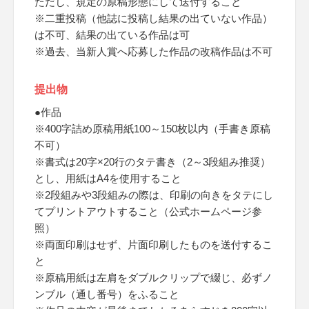
ただし、規定の原稿形態にして送付すること
※二重投稿（他誌に投稿し結果の出ていない作品）
は不可、結果の出ている作品は可
※過去、当新人賞へ応募した作品の改稿作品は不可
提出物
●作品
※400字詰め原稿用紙100～150枚以内（手書き原稿
不可）
※書式は20字×20行のタテ書き（2～3段組み推奨）
とし、用紙はA4を使用すること
※2段組みや3段組みの際は、印刷の向きをタテにし
てプリントアウトすること（公式ホームページ参
照）
※両面印刷はせず、片面印刷したものを送付するこ
と
※原稿用紙は左肩をダブルクリップで綴じ、必ずノ
ンブル（通し番号）をふること