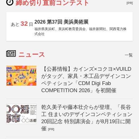
締め切り直前コンテスト
[PR]
2026 第37回 美浜美術展
32
あと
日
福井県美浜町、美浜町教育委員会、福井新聞社、関西電力株
式会社
ニュース
一覧
【公募情報】カインズ×コクヨ×VUILD
がタッグ、家具・木工品デザインコン
ペティション「CDM Digi Fab
COMPETITION 2026」を初開催
乾久美子や藤本壮介らが登壇、「長谷
工 住まいのデザインコンペティション
20回記念 特別講演会」が8月19日に開
催
[PR]