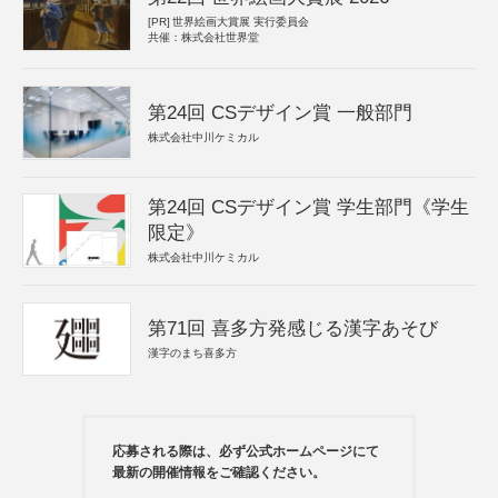
[PR]
世界絵画大賞展 実行委員会
共催：株式会社世界堂
第24回 CSデザイン賞 一般部門
株式会社中川ケミカル
第24回 CSデザイン賞 学生部門《学生
限定》
株式会社中川ケミカル
第71回 喜多方発感じる漢字あそび
漢字のまち喜多方
応募される際は、必ず公式ホームページにて
最新の開催情報をご確認ください。