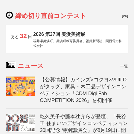
締め切り直前コンテスト
[PR]
2026 第37回 美浜美術展
32
あと
日
福井県美浜町、美浜町教育委員会、福井新聞社、関西電力株
式会社
ニュース
一覧
【公募情報】カインズ×コクヨ×VUILD
がタッグ、家具・木工品デザインコン
ペティション「CDM Digi Fab
COMPETITION 2026」を初開催
乾久美子や藤本壮介らが登壇、「長谷
工 住まいのデザインコンペティション
20回記念 特別講演会」が8月19日に開