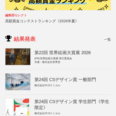
編集部セレクト
高額賞金コンテストランキング《2026年夏》
結果発表
一覧
第22回 世界絵画大賞展 2026
[PR]
世界絵画大賞展 実行委員会
共催：株式会社世界堂
第24回 CSデザイン賞 一般部門
株式会社中川ケミカル
第24回 CSデザイン賞 学生部門《学生
限定》
株式会社中川ケミカル