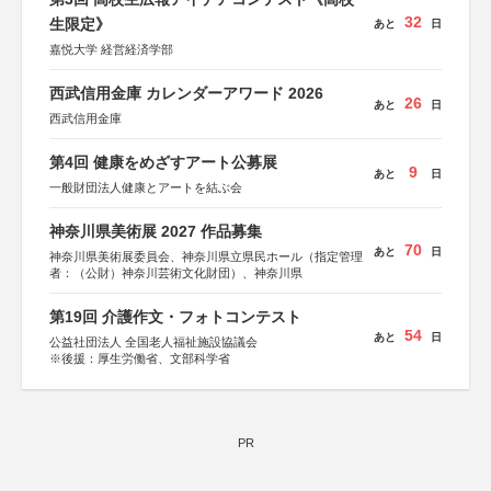
32
生限定》
あと
日
嘉悦大学 経営経済学部
西武信用金庫 カレンダーアワード 2026
26
あと
日
西武信用金庫
第4回 健康をめざすアート公募展
9
あと
日
一般財団法人健康とアートを結ぶ会
神奈川県美術展 2027 作品募集
70
あと
日
神奈川県美術展委員会、神奈川県立県民ホール（指定管理
者：（公財）神奈川芸術文化財団）、神奈川県
第19回 介護作文・フォトコンテスト
54
あと
日
公益社団法人 全国老人福祉施設協議会
※後援：厚生労働省、文部科学省
PR