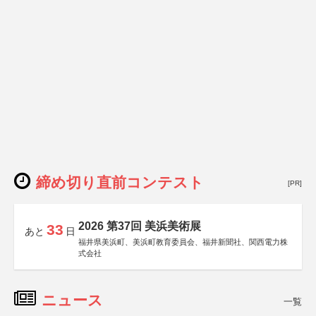
締め切り直前コンテスト
[PR]
2026 第37回 美浜美術展
33
あと
日
福井県美浜町、美浜町教育委員会、福井新聞社、関西電力株
式会社
ニュース
一覧