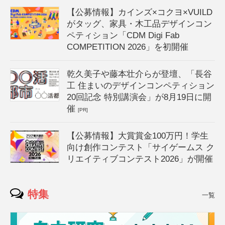
【公募情報】カインズ×コクヨ×VUILD
がタッグ、家具・木工品デザインコン
ペティション「CDM Digi Fab
COMPETITION 2026」を初開催
乾久美子や藤本壮介らが登壇、「長谷
工 住まいのデザインコンペティション
20回記念 特別講演会」が8月19日に開
催
[PR]
【公募情報】大賞賞金100万円！学生
向け創作コンテスト「サイゲームス ク
リエイティブコンテスト2026」が開催
特集
一覧