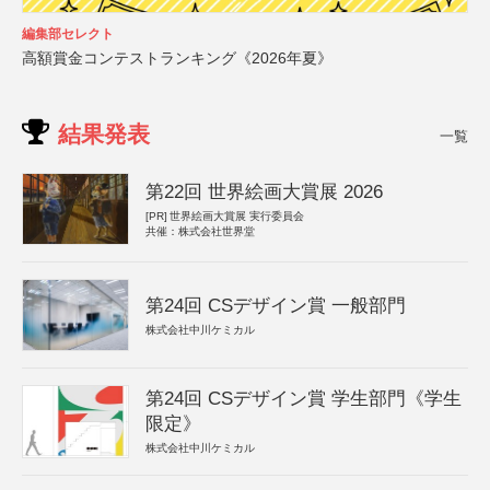
編集部セレクト
高額賞金コンテストランキング《2026年夏》
結果発表
一覧
第22回 世界絵画大賞展 2026
[PR]
世界絵画大賞展 実行委員会
共催：株式会社世界堂
第24回 CSデザイン賞 一般部門
株式会社中川ケミカル
第24回 CSデザイン賞 学生部門《学生
限定》
株式会社中川ケミカル