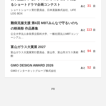
るショートドラマ企画コンテスト
31
あと
日
ショートショート実行委員会、日本直販株式会社、LIFE
LOG BOX
難病克服支援 第6回 MBTみんなで守るいのち
の映画祭 作品募集
113
あと
日
公立大学法人奈良県立医科大学、一般社団法人MBTコンソ
ーシアム
協力：読売新聞社
富山ガラス大賞展 2027
後援：厚生労働省
94
あと
日
文部科学省
富山ガラス大賞展実行委員会、富山市、富山市ガラス美術
奈良県
館
日本経済団体連合会
関西経済連合会
GMO DESIGN AWARD 2026
「“よい仕事おこし”フェア」実行委員会
52
あと
日
関西文化学術研究都市推進機構
GMOインターネットグループ株式会社
東京難病団体連絡協議会
PR