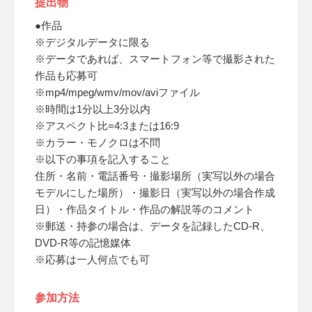
提出物
●作品
※デジタルデータに限る
※データであれば、スマートフォン等で撮影された
作品も応募可
※mp4/mpeg/wmv/mov/aviファイル
※時間は1分以上3分以内
※アスペクト比=4:3または16:9
※カラー・モノクロは不問
※以下の事項を記入すること
住所・名前・電話番号・撮影場所（実写以外の場合
モデルにした場所）・撮影日（実写以外の場合作成
日）・作品タイトル・作品の解説等のコメント
※郵送・持参の場合は、データを記録したCD-R、
DVD-R等の記憶媒体
※応募は一人何点でも可
参加方法