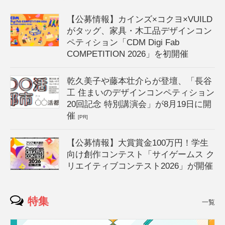
【公募情報】カインズ×コクヨ×VUILD
がタッグ、家具・木工品デザインコン
ペティション「CDM Digi Fab
COMPETITION 2026」を初開催
乾久美子や藤本壮介らが登壇、「長谷
工 住まいのデザインコンペティション
20回記念 特別講演会」が8月19日に開
催
[PR]
【公募情報】大賞賞金100万円！学生
向け創作コンテスト「サイゲームス ク
リエイティブコンテスト2026」が開催
特集
一覧