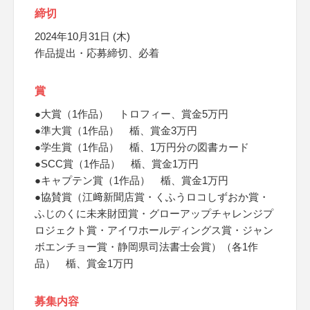
締切
2024年10月31日 (木)
作品提出・応募締切、必着
賞
●大賞（1作品） トロフィー、賞金5万円
●準大賞（1作品） 楯、賞金3万円
●学生賞（1作品） 楯、1万円分の図書カード
●SCC賞（1作品） 楯、賞金1万円
●キャプテン賞（1作品） 楯、賞金1万円
●協賛賞（江﨑新聞店賞・くふうロコしずおか賞・
ふじのくに未来財団賞・グローアップチャレンジプ
ロジェクト賞・アイワホールディングス賞・ジャン
ボエンチョー賞・静岡県司法書士会賞）（各1作
品） 楯、賞金1万円
募集内容