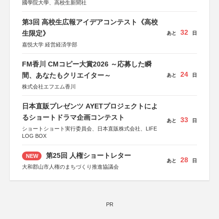
國學院大學、高校生新聞社
第3回 高校生広報アイデアコンテスト《高校
32
生限定》
あと
日
嘉悦大学 経営経済学部
FM香川 CMコピー大賞2026 ～応募した瞬
24
間、あなたもクリエイター～
あと
日
株式会社エフエム香川
日本直販プレゼンツ AYETプロジェクトによ
るショートドラマ企画コンテスト
33
あと
日
ショートショート実行委員会、日本直販株式会社、LIFE
LOG BOX
第25回 人権ショートレター
NEW
28
あと
日
大和郡山市人権のまちづくり推進協議会
PR