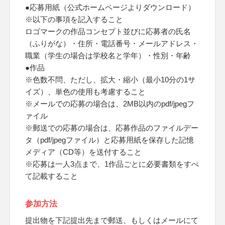
●応募用紙（公式ホームページよりダウンロード）
※以下の事項を記入すること
ロゴマークの作品コンセプト並びに応募者の氏名
（ふりがな）・住所・電話番号・メールアドレス・
職業（学生の場合は学校名と学年）・性別・年齢
●作品
※色数不問、ただし、拡大・縮小（最小10分の1サ
イズ）、単色の使用も考慮すること
※メールでの応募の場合は、2MB以内のpdf/jpegフ
ァイル
※郵送での応募の場合は、応募作品のファイルデー
タ（pdf/jpegファイル）と応募用紙を保存した記憶
メディア（CD等）を送付すること
※応募は一人3点まで、1作品ごとに必要書類をすべ
て記載すること
参加方法
提出物を下記提出先まで郵送、もしくはメールにて