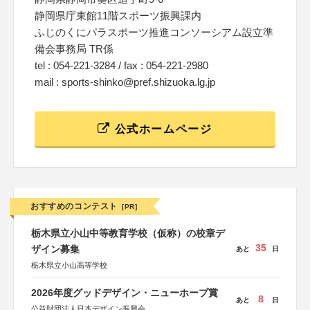
静岡県庁東館11階スポーツ振興課内
ふじのくにパラスポーツ推進コンソーシアム設立準
備会事務局 TR係
tel : 054-221-3284 / fax : 054-221-2980
mail : sports-shinko@pref.shizuoka.lg.jp
公式ホームページ
おすすめのコンテスト
[PR]
栃木県立小山中等教育学校（仮称）の校章デ
35
ザイン募集
あと
日
栃木県立小山高等学校
2026年度グッドデザイン・ニューホープ賞
8
あと
日
公益財団法人日本デザイン振興会