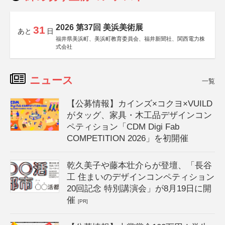
2026 第37回 美浜美術展
31
あと
日
福井県美浜町、美浜町教育委員会、福井新聞社、関西電力株
式会社
ニュース
一覧
【公募情報】カインズ×コクヨ×VUILD
がタッグ、家具・木工品デザインコン
ペティション「CDM Digi Fab
COMPETITION 2026」を初開催
乾久美子や藤本壮介らが登壇、「長谷
工 住まいのデザインコンペティション
20回記念 特別講演会」が8月19日に開
催
[PR]