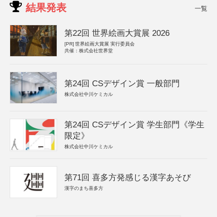
結果発表
一覧
第22回 世界絵画大賞展 2026
[PR]
世界絵画大賞展 実行委員会
共催：株式会社世界堂
第24回 CSデザイン賞 一般部門
株式会社中川ケミカル
第24回 CSデザイン賞 学生部門《学生
限定》
株式会社中川ケミカル
第71回 喜多方発感じる漢字あそび
漢字のまち喜多方