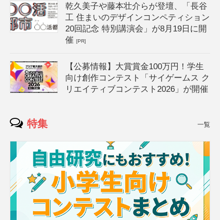
乾久美子や藤本壮介らが登壇、「長谷
工 住まいのデザインコンペティション
20回記念 特別講演会」が8月19日に開
催
[PR]
【公募情報】大賞賞金100万円！学生
向け創作コンテスト「サイゲームス ク
リエイティブコンテスト2026」が開催
特集
一覧