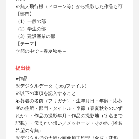
※無人飛行機（ドローン等）から撮影した作品も可
【部門】
（1）一般の部
（2）学生の部
（3）建設産業の部
【テーマ】
季節の中で～春夏秋冬～
提出物
●作品
※デジタルデータ（jpegファイル）
※以下の事項を記入すること
応募者の名前（フリガナ）・生年月日・年齢・応募
者の住所・部門・タイトル・季節（春夏秋冬のいず
れか）・作品の撮影年月・作品の撮影地（字名まで
記載）・伝えたい想い／メッセージ・その他（匿名
希望の有無）
※デジタルでの大幅な画像加工処理（合成・変形