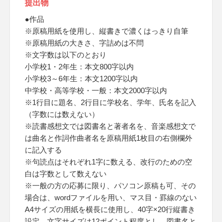
提出物
●作品
※原稿用紙を使用し、縦書きで濃くはっきり自筆
※原稿用紙の大きさ、字詰めは不問
※文字数は以下のとおり
小学校1・2年生：本文800字以内
小学校3～6年生：本文1200字以内
中学校・高等学校・一般：本文2000字以内
※1行目に題名、2行目に学校名、学年、氏名を記入
（字数には数えない）
※読書感想文では図書名と著者名を、音楽感想文で
は曲名と作詞作曲者名を原稿用紙1枚目の右側欄外
に記入する
※句読点はそれぞれ1字に数える、改行のための空
白は字数として数えない
※一般の方の応募に限り、パソコン原稿も可、その
場合は、wordファイルを用い、マス目・罫線のない
A4サイズの用紙を横長に使用し、40字×20行縦書き
設定、文字サイズは12ポイント程度とし、図書名と