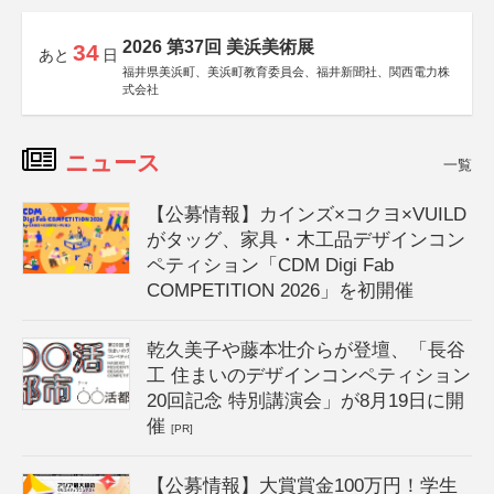
2026 第37回 美浜美術展
34
あと
日
福井県美浜町、美浜町教育委員会、福井新聞社、関西電力株
式会社
ニュース
一覧
【公募情報】カインズ×コクヨ×VUILD
がタッグ、家具・木工品デザインコン
ペティション「CDM Digi Fab
COMPETITION 2026」を初開催
乾久美子や藤本壮介らが登壇、「長谷
工 住まいのデザインコンペティション
20回記念 特別講演会」が8月19日に開
催
[PR]
【公募情報】大賞賞金100万円！学生