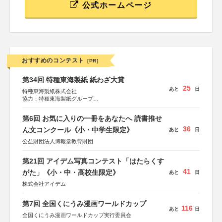
公式ホームページ
おすすめのコンテスト
[PR]
第34回 特種東海製紙 紙わざ大賞
25
あと
日
特種東海製紙株式会社
協力：特種東海製紙グループ
特別協賛：静岡県長泉町
第6回 お気に入りの一冊をあなたへ 読書推せ
36
ん文コンクール《小・中学生限定》
あと
日
公益財団法人博報堂教育財団
第21回 アイデム写真コンテスト「はたらくす
41
がた」《小・中・高校生限定》
あと
日
株式会社アイデム
第7回 全国くにうみ漫画ワールドカップ
116
あと
日
全国くにうみ漫画ワールドカップ実行委員会