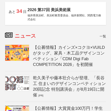
2026 第37回 美浜美術展
34
あと
日
福井県美浜町、美浜町教育委員会、福井新聞社、関西電力株
式会社
ニュース
一覧
【公募情報】カインズ×コクヨ×VUILD
がタッグ、家具・木工品デザインコン
ペティション「CDM Digi Fab
COMPETITION 2026」を初開催
乾久美子や藤本壮介らが登壇、「長谷
工 住まいのデザインコンペティション
20回記念 特別講演会」が8月19日に開
催
[PR]
【公募情報】大賞賞金100万円！学生