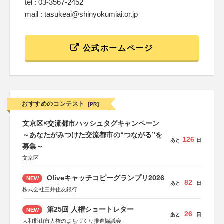
tel : 03-3567-2452
mail : tasukeai@shinyokumiai.or.jp
公式ホームページ
おすすめのコンテスト
[PR]
文京区×交流都市ハッシュタグキャンペーン
～あなたがみつけた交流都市の“つながる”を
126
あと
日
募集～
文京区
Oliveキャッチコピーグランプリ2026
NEW
82
あと
日
株式会社三井住友銀行
第25回 人権ショートレター
NEW
26
あと
日
大和郡山市人権のまちづくり推進協議会