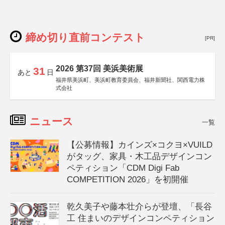
締め切り直前コンテスト
[PR]
2026 第37回 美浜美術展
31
あと
日
福井県美浜町、美浜町教育委員会、福井新聞社、関西電力株
式会社
ニュース
一覧
【公募情報】カインズ×コクヨ×VUILD
がタッグ、家具・木工品デザインコン
ペティション「CDM Digi Fab
COMPETITION 2026」を初開催
乾久美子や藤本壮介らが登壇、「長谷
工 住まいのデザインコンペティション