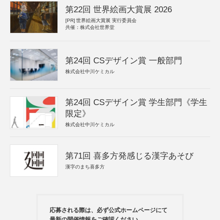
第22回 世界絵画大賞展 2026
[PR]
世界絵画大賞展 実行委員会
共催：株式会社世界堂
第24回 CSデザイン賞 一般部門
株式会社中川ケミカル
第24回 CSデザイン賞 学生部門《学生
限定》
株式会社中川ケミカル
第71回 喜多方発感じる漢字あそび
漢字のまち喜多方
応募される際は、必ず公式ホームページにて
最新の開催情報をご確認ください。