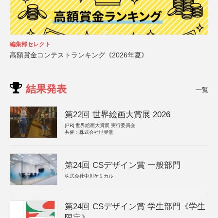
編集部セレクト
高額賞金コンテストランキング《2026年夏》
結果発表
一覧
第22回 世界絵画大賞展 2026
[PR]
世界絵画大賞展 実行委員会
共催：株式会社世界堂
第24回 CSデザイン賞 一般部門
株式会社中川ケミカル
第24回 CSデザイン賞 学生部門《学生
限定》