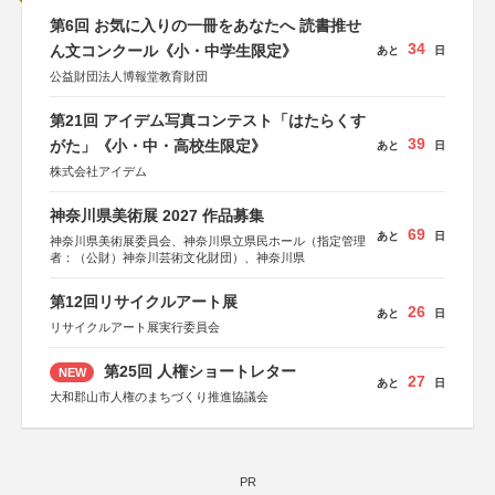
第6回 お気に入りの一冊をあなたへ 読書推せ
34
ん文コンクール《小・中学生限定》
あと
日
公益財団法人博報堂教育財団
第21回 アイデム写真コンテスト「はたらくす
39
がた」《小・中・高校生限定》
あと
日
株式会社アイデム
神奈川県美術展 2027 作品募集
69
あと
日
神奈川県美術展委員会、神奈川県立県民ホール（指定管理
者：（公財）神奈川芸術文化財団）、神奈川県
第12回リサイクルアート展
26
あと
日
リサイクルアート展実行委員会
第25回 人権ショートレター
NEW
27
あと
日
大和郡山市人権のまちづくり推進協議会
PR