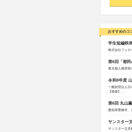
おすすめのコ
学生短編映画
株式会社フェロ
第6回「都民
東京都人権啓発
令和8年度 
一般財団法人日
【後援】
総務省消防庁、
第6回 丸山
愛知県豊橋市、
サンスター文
サンスター文具