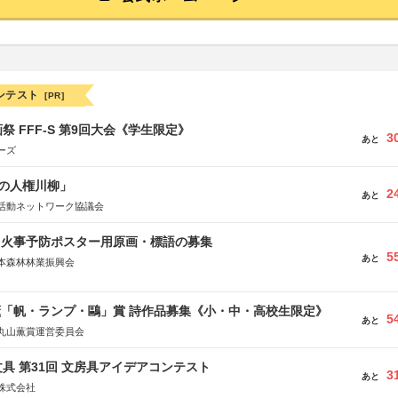
ンテスト
[PR]
祭 FFF-S 第9回大会《学生限定》
3
あと
ーズ
の人権川柳」
2
あと
活動ネットワーク協議会
山火事予防ポスター用原画・標語の募集
5
あと
本森林林業振興会
文部科学省、林野庁、全国森林組合連合会、森林火災対策協会
薫「帆・ランプ・鷗」賞 詩作品募集《小・中・高校生限定》
5
あと
丸山薫賞運営委員会
具 第31回 文房具アイデアコンテスト
3
あと
株式会社