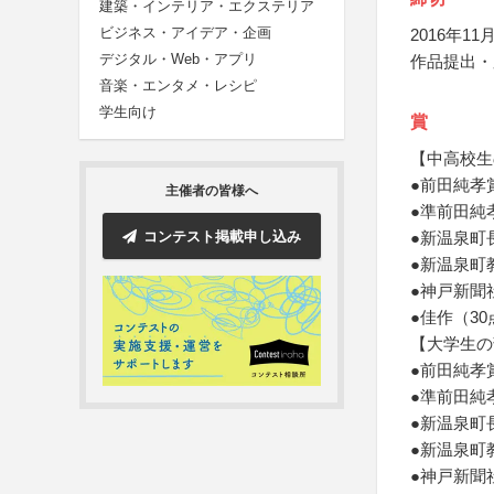
建築・インテリア・エクステリア
ビジネス・アイデア・企画
2016年11月
デジタル・Web・アプリ
作品提出・
音楽・エンタメ・レシピ
学生向け
賞
【中高校生
●前田純孝
主催者の皆様へ
●準前田純
コンテスト掲載申し込み
●新温泉町
●新温泉町
●神戸新聞
●佳作（3
【大学生の
●前田純孝
●準前田純
●新温泉町
●新温泉町
●神戸新聞