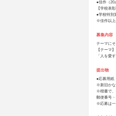
●佳作（2
【学校表彰
●学校特別
※佳作以上
募集内容
テーマにそ
【テーマ】
「人を愛す
提出物
●応募用紙
※新旧かな
※楷書で、
郵便番号・
※応募は一