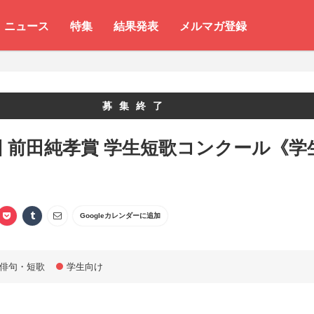
ニュース
特集
結果発表
メルマガ登録
募集終了
回 前田純孝賞 学生短歌コンクール《学
》
Googleカレンダーに追加
俳句・短歌
学生向け