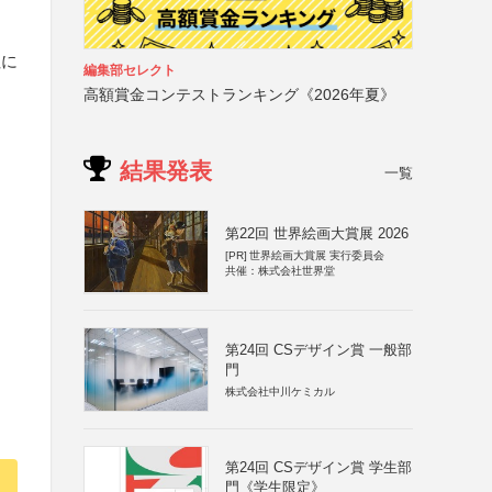
社に
編集部セレクト
高額賞金コンテストランキング《2026年夏》
結果発表
一覧
第22回 世界絵画大賞展 2026
[PR]
世界絵画大賞展 実行委員会
共催：株式会社世界堂
第24回 CSデザイン賞 一般部
門
株式会社中川ケミカル
第24回 CSデザイン賞 学生部
門《学生限定》