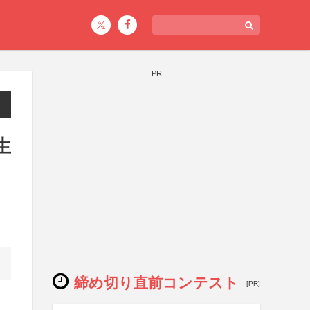
PR
生
締め切り直前コンテスト
[PR]