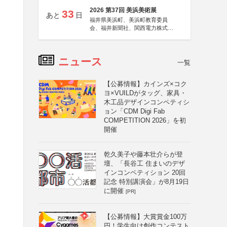
2026 第37回 美浜美術展
33
あと
日
福井県美浜町、美浜町教育委員
会、福井新聞社、関西電力株式会
社
ニュース
一覧
【公募情報】カインズ×コク
ヨ×VUILDがタッグ、家具・
木工品デザインコンペティシ
ョン「CDM Digi Fab
COMPETITION 2026」を初
開催
乾久美子や藤本壮介らが登
壇、「長谷工 住まいのデザ
インコンペティション 20回
記念 特別講演会」が8月19日
に開催
[PR]
【公募情報】大賞賞金100万
円！学生向け創作コンテスト