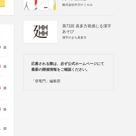
株式会社中川ケミカル
第71回 喜多方発感じる漢字
あそび
漢字のまち喜多方
0
日
応募される際は、必ず公式ホームページにて
4
日
最新の開催情報をご確認ください。
「登竜門」編集部
5
日
4
日
1
日