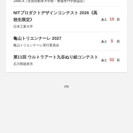
JAMCA（全国自動車大学校・整備専門学校協会）
NITプロダクトデザインコンテスト 2026《高
10
校生限定》
あと
日
日本工業大学
亀山トリエンナーレ 2027
5
あと
日
亀山トリエンナーレ実行委員会
第11回 ウルトラアート九谷ぬり絵コンテスト
52
あと
日
石川県能美市
PR