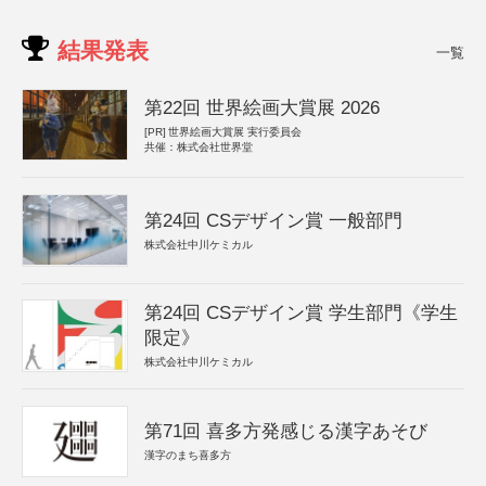
結果発表
一覧
第22回 世界絵画大賞展 2026
[PR]
世界絵画大賞展 実行委員会
共催：株式会社世界堂
第24回 CSデザイン賞 一般部門
株式会社中川ケミカル
第24回 CSデザイン賞 学生部門《学生
限定》
株式会社中川ケミカル
第71回 喜多方発感じる漢字あそび
漢字のまち喜多方