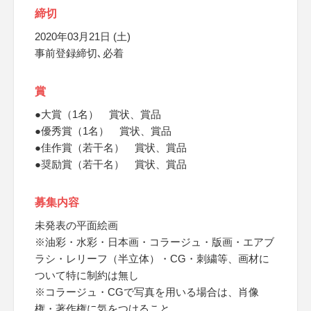
締切
2020年03月21日 (土)
事前登録締切､必着
賞
●大賞（1名） 賞状、賞品
●優秀賞（1名） 賞状、賞品
●佳作賞（若干名） 賞状、賞品
●奨励賞（若干名） 賞状、賞品
募集内容
未発表の平面絵画
※油彩・水彩・日本画・コラージュ・版画・エアブ
ラシ・レリーフ（半立体）・CG・刺繍等、画材に
ついて特に制約は無し
※コラージュ・CGで写真を用いる場合は、肖像
権・著作権に気をつけること