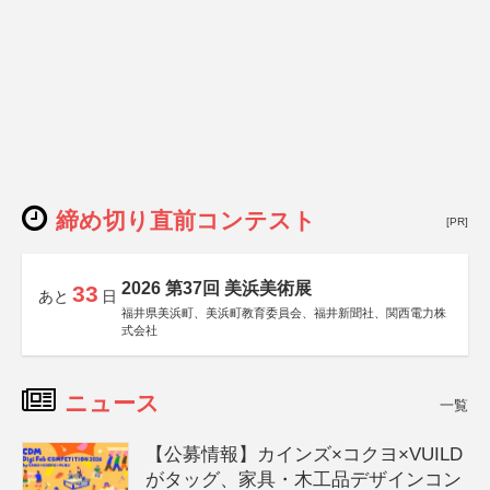
締め切り直前コンテスト
[PR]
2026 第37回 美浜美術展
33
あと
日
福井県美浜町、美浜町教育委員会、福井新聞社、関西電力株
式会社
ニュース
一覧
【公募情報】カインズ×コクヨ×VUILD
がタッグ、家具・木工品デザインコン