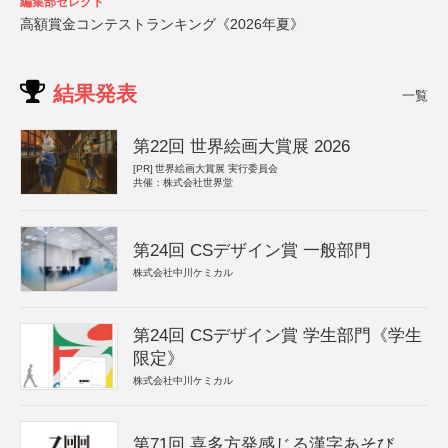
編集部セレクト
高額賞金コンテストランキング《2026年夏》
結果発表
一覧
第22回 世界絵画大賞展 2026
[PR]
世界絵画大賞展 実行委員会
共催：株式会社世界堂
第24回 CSデザイン賞 一般部門
株式会社中川ケミカル
第24回 CSデザイン賞 学生部門《学生
限定》
株式会社中川ケミカル
第71回 喜多方発感じる漢字あそび