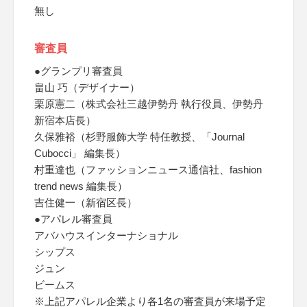
無し
審査員
●グランプリ審査員
畠山 巧（デザイナー）
栗原憲二（株式会社三越伊勢丹 執行役員、伊勢丹
新宿本店長）
久保雅裕（杉野服飾大学 特任教授、「Journal
Cubocci」 編集長）
村重達也（ファッションニュース通信社、fashion
trend news 編集長）
吉住健一（新宿区長）
●アパレル審査員
アバハウスインターナショナル
シップス
ジュン
ビームス
※上記アパレル企業より各1名の審査員が来場予定