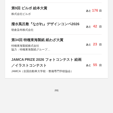
第9回 ビルボ 絵本大賞
176
あと
日
株式会社ビルボ
撥水風呂敷『ながれ』デザインコンペ2026
42
あと
日
朝倉染布株式会社
第34回 特種東海製紙 紙わざ大賞
23
あと
日
特種東海製紙株式会社
協力：特種東海製紙グループ
特別協賛：静岡県長泉町
JAMCA PRIZE 2026 フォトコンテスト 絵画
55
／イラストコンテスト
あと
日
JAMCA（全国自動車大学校・整備専門学校協会）
PR