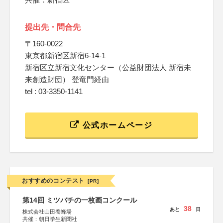
提出先・問合先
〒160-0022
東京都新宿区新宿6‐14‐1
新宿区立新宿文化センター（公益財団法人 新宿未
来創造財団） 登竜門経由
tel : 03‐3350‐1141
公式ホームページ
おすすめのコンテスト
[PR]
第14回 ミツバチの一枚画コンクール
38
あと
日
株式会社山田養蜂場
共催：朝日学生新聞社