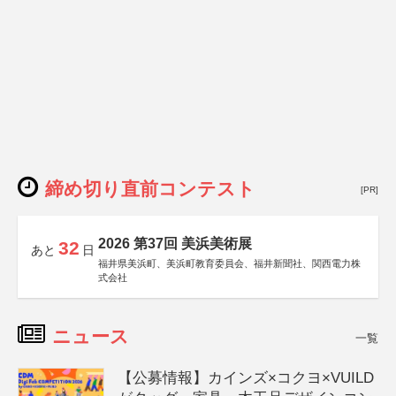
締め切り直前コンテスト
[PR]
2026 第37回 美浜美術展
32
あと
日
福井県美浜町、美浜町教育委員会、福井新聞社、関西電力株
式会社
ニュース
一覧
【公募情報】カインズ×コクヨ×VUILD