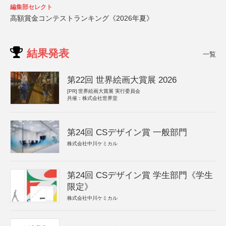
編集部セレクト
高額賞金コンテストランキング《2026年夏》
結果発表
一覧
第22回 世界絵画大賞展 2026
[PR]
世界絵画大賞展 実行委員会
共催：株式会社世界堂
第24回 CSデザイン賞 一般部門
株式会社中川ケミカル
第24回 CSデザイン賞 学生部門《学生
限定》
株式会社中川ケミカル