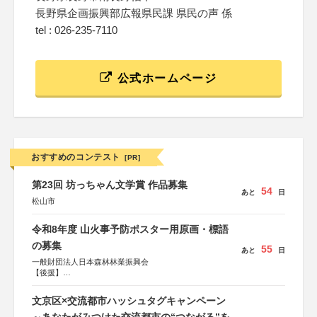
長野県企画振興部広報県民課 県民の声 係
tel : 026-235-7110
公式ホームページ
おすすめのコンテスト
[PR]
第23回 坊っちゃん文学賞 作品募集
54
あと
日
松山市
令和8年度 山火事予防ポスター用原画・標語
の募集
55
あと
日
一般財団法人日本森林林業振興会
【後援】
総務省消防庁、文部科学省、林野庁、全国森林組合連合
会、森林火災対策協会
文京区×交流都市ハッシュタグキャンペーン