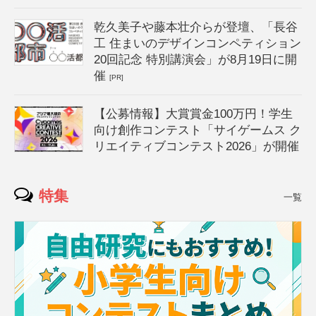
乾久美子や藤本壮介らが登壇、「長谷
工 住まいのデザインコンペティション
20回記念 特別講演会」が8月19日に開
催
[PR]
【公募情報】大賞賞金100万円！学生
向け創作コンテスト「サイゲームス ク
リエイティブコンテスト2026」が開催
特集
一覧