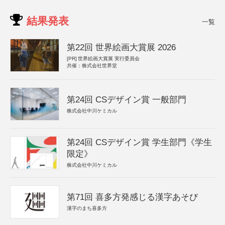
結果発表
一覧
第22回 世界絵画大賞展 2026
[PR]
世界絵画大賞展 実行委員会
共催：株式会社世界堂
第24回 CSデザイン賞 一般部門
株式会社中川ケミカル
第24回 CSデザイン賞 学生部門《学生
限定》
株式会社中川ケミカル
第71回 喜多方発感じる漢字あそび
漢字のまち喜多方