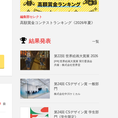
編集部セレクト
高額賞金コンテストランキング《2026年夏》
結果発表
一覧
第22回 世界絵画大賞展 2026
[PR]
世界絵画大賞展 実行委員会
共催：株式会社世界堂
第24回 CSデザイン賞 一般部
門
株式会社中川ケミカル
0
日
第24回 CSデザイン賞 学生部
門《学生限定》