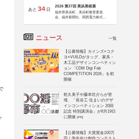
2026 第37回 美浜美術展
34
あと
日
福井県美浜町、美浜町教育委員
会、福井新聞社、関西電力株式会
社
ニュース
一覧
【公募情報】カインズ×コク
ヨ×VUILDがタッグ、家具・
木工品デザインコンペティシ
ョン「CDM Digi Fab
COMPETITION 2026」を初
開催
で
乾久美子や藤本壮介らが登
壇、「長谷工 住まいのデザ
インコンペティション 20回
記念 特別講演会」が8月19日
に開催
[PR]
す
【公募情報】大賞賞金100万
円！学生向け創作コンテスト