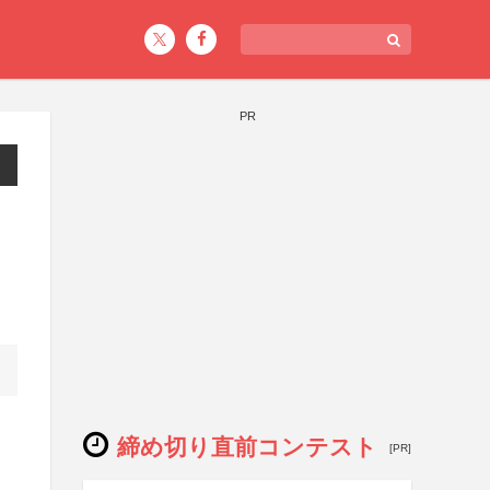
PR
締め切り直前コンテスト
[PR]