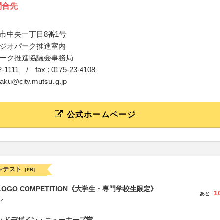
問合先
市中央一丁目8番1号
ジオパーク推進室内
ーク推進協議会事務局
-22-1111 / fax : 0175-23-4108
yaku@city.mutsu.lg.jp
公式ホームページ
ンテスト
[PR]
 LOGO COMPETITION《大学生・専門学校生限定》
1
あと
ン
グッドデザイン・ニューホープ賞