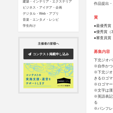
建築・インテリア・エクステリア
作品提出・
ビジネス・アイデア・企画
デジタル・Web・アプリ
賞
音楽・エンタメ・レシピ
●最優秀賞
学生向け
●優秀賞（
●審査員賞
主催者の皆様へ
募集内容
コンテスト掲載申し込み
下北ジオパ
※自作かつ
※下北ジオ
きるロゴマ
※ロゴマー
※文字は漢
※英語表記時
る
※パンフレ