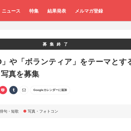
ニュース
特集
結果発表
メルマガ登録
募集終了
PO」や「ボランティア」をテーマとす
と写真を募集
Googleカレンダーに追加
俳句・短歌
写真・フォトコン