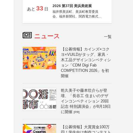
2026 第37回 美浜美術展
33
あと
日
福井県美浜町、美浜町教育委員
会、福井新聞社、関西電力株式会
社
ニュース
一覧
【公募情報】カインズ×コク
ヨ×VUILDがタッグ、家具・
木工品デザインコンペティシ
ョン「CDM Digi Fab
COMPETITION 2026」を初
開催
乾久美子や藤本壮介らが登
壇、「長谷工 住まいのデザ
インコンペティション 20回
記念 特別講演会」が8月19日
に開催
[PR]
【公募情報】大賞賞金100万
円！学生向け創作コンテスト