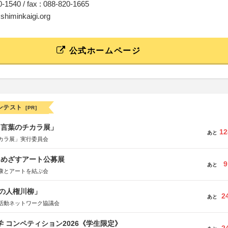
20-1540 / fax : 088-820-1665
@shiminkaigi.org
公式ホームページ
ンテスト
[PR]
と言葉のチカラ展」
12
あと
カラ展」実行委員会
をめざすアート公募展
9
あと
康とアートを結ぶ会
の人権川柳」
2
あと
活動ネットワーク協議会
大学 コンペティション2026《学生限定》