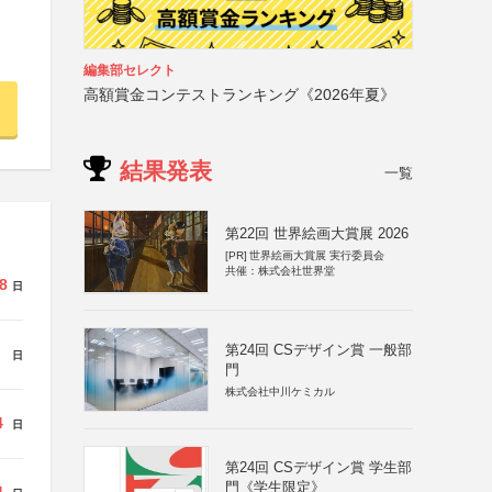
編集部セレクト
高額賞金コンテストランキング《2026年夏》
結果発表
一覧
第22回 世界絵画大賞展 2026
[PR]
世界絵画大賞展 実行委員会
共催：株式会社世界堂
8
日
第24回 CSデザイン賞 一般部
日
門
株式会社中川ケミカル
4
日
第24回 CSデザイン賞 学生部
門《学生限定》