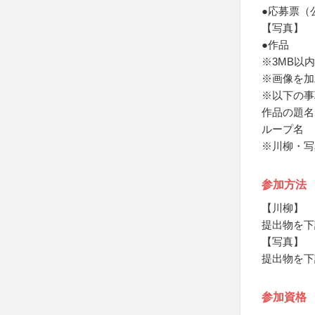
●応募票（
【写真】
●作品
※3MB以内
※画像を加
※以下の事
作品の題名
ループ名
※川柳・写
参加方法
【川柳】
提出物を下
【写真】
提出物を下
参加資格