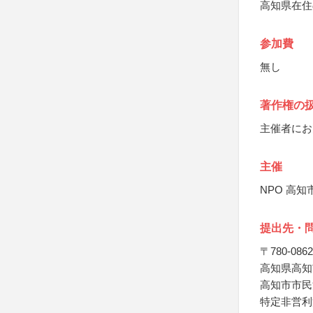
高知県在住
参加費
無し
著作権の
主催者にお
主催
NPO 高
提出先・
〒780-0862
高知県高知
高知市市民
特定非営利