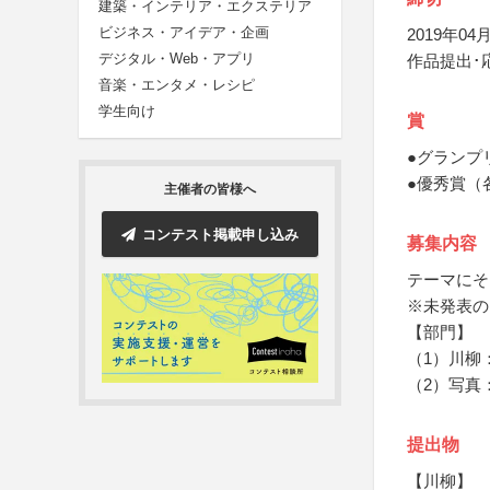
建築・インテリア・エクステリア
ビジネス・アイデア・企画
2019年04月
デジタル・Web・アプリ
作品提出･
音楽・エンタメ・レシピ
学生向け
賞
●グランプ
●優秀賞（
主催者の皆様へ
コンテスト掲載申し込み
募集内容
テーマにそ
※未発表の
【部門】
（1）川柳
（2）写真
提出物
【川柳】