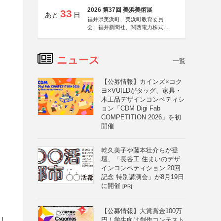
2026 第37回 美浜美術展
33
あと
日
福井県美浜町、美浜町教育委員
会、福井新聞社、関西電力株式会
社
ニュース
一覧
ト
【公募情報】カインズ×コク
ヨ×VUILDがタッグ、家具・
木工品デザインコンペティシ
ョン「CDM Digi Fab
COMPETITION 2026」を初
開催
乾久美子や藤本壮介らが登
壇、「長谷工 住まいのデザ
インコンペティション 20回
記念 特別講演会」が8月19日
に開催
[PR]
【公募情報】大賞賞金100万
リ
円！学生向け創作コンテスト