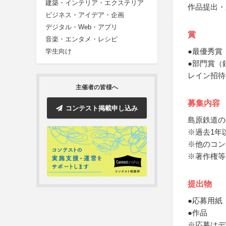
建築・インテリア・エクステリア
作品提出・
ビジネス・アイデア・企画
デジタル・Web・アプリ
賞
音楽・エンタメ・レシピ
●最優秀賞
学生向け
●部門賞（
レイン招待
主催者の皆様へ
募集内容
コンテスト掲載申し込み
島原鉄道の
※過去1年
※他のコン
※著作権等
提出物
●応募用紙
●作品
※応募はデ