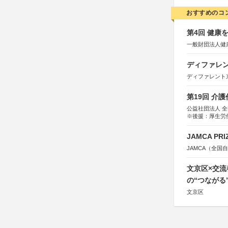
おすすめのコ
第4回 健康
一般財団法人健
ディファレン
ディファレント
第19回 介
公益社団法人 
※後援：厚生労
JAMCA P
JAMCA（全
文京区×交
の“つながる
文京区