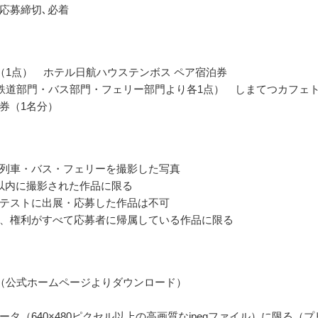
応募締切､必着
（1点） ホテル日航ハウステンボス ペア宿泊券
鉄道部門・バス部門・フェリー部門より各1点） しまてつカフェ
券（1名分）
列車・バス・フェリーを撮影した写真
以内に撮影された作品に限る
テストに出展・応募した作品は不可
、権利がすべて応募者に帰属している作品に限る
（公式ホームページよりダウンロード）
ータ（640×480ピクセル以上の高画質なjpegファイル）に限る（プ