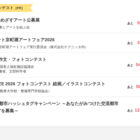
ンテスト
[PR]
をめざすアート公募展
9
あと
康とアートを結ぶ会
ト京町堀アートフェア2026
3
あと
京町堀アートフェア実行委員会（株式会社チグニッタ内）
護作文・フォトコンテスト
5
あと
全国老人福祉施設協議会
働省、文部科学省
RIZE 2026 フォトコンテスト 絵画／イラストコンテスト
5
あと
国自動車大学校・整備専門学校協会）
流都市ハッシュタグキャンペーン ～あなたがみつけた交流都市
12
”を募集～
あと