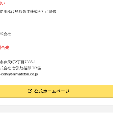
扱い
使用権は島原鉄道株式会社に帰属
式会社
問合先
弁天町2丁目7385-1
式会社 営業統括部 TR係
o-con@shimatetsu.co.jp
公式ホームページ