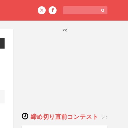
PR
締め切り直前コンテスト
[PR]