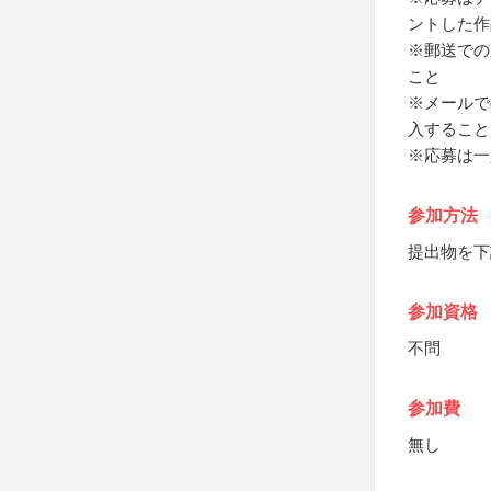
ントした作
※郵送での
こと
※メールで
入すること
※応募は一
参加方法
提出物を下
参加資格
不問
参加費
無し