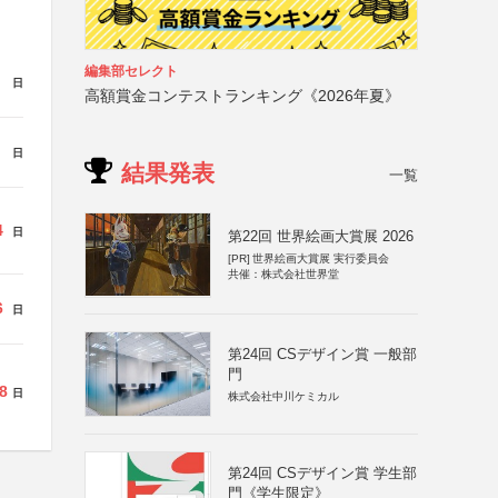
編集部セレクト
日
高額賞金コンテストランキング《2026年夏》
日
結果発表
一覧
4
日
第22回 世界絵画大賞展 2026
[PR]
世界絵画大賞展 実行委員会
共催：株式会社世界堂
6
日
第24回 CSデザイン賞 一般部
門
8
日
株式会社中川ケミカル
第24回 CSデザイン賞 学生部
門《学生限定》