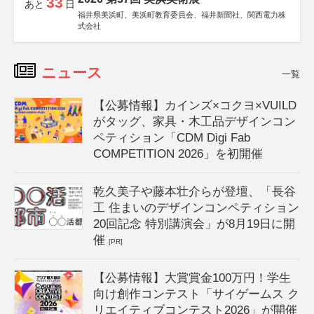
33
あと
日
福井県美浜町、美浜町教育委員会、福井新聞社、関西電力株
式会社
ニュース
一覧
【公募情報】カインズ×コクヨ×VUILD
がタッグ、家具・木工品デザインコン
ペティション「CDM Digi Fab
COMPETITION 2026」を初開催
乾久美子や藤本壮介らが登壇、「長谷
工 住まいのデザインコンペティション
20回記念 特別講演会」が8月19日に開
催
[PR]
【公募情報】大賞賞金100万円！学生
向け創作コンテスト「サイゲームス ク
リエイティブコンテスト2026」が開催