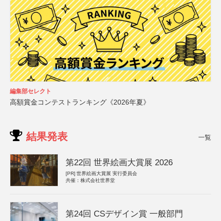
編集部セレクト
高額賞金コンテストランキング《2026年夏》
結果発表
一覧
第22回 世界絵画大賞展 2026
[PR]
世界絵画大賞展 実行委員会
共催：株式会社世界堂
第24回 CSデザイン賞 一般部門