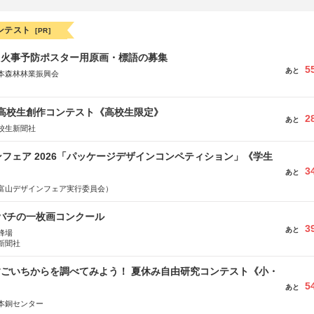
ンテスト
[PR]
山火事予防ポスター用原画・標語の募集
5
あと
本森林林業振興会
文部科学省、林野庁、全国森林組合連合会、森林火災対策協会
国高校生創作コンテスト《高校生限定》
2
あと
校生新聞社
フェア 2026「パッケージデザインコンペティション」《学生
3
あと
富山デザインフェア実行委員会）
ツバチの一枚画コンクール
3
あと
蜂場
新聞社
すごいちからを調べてみよう！ 夏休み自由研究コンテスト《小・
5
》
あと
本銅センター