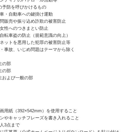
の予防を呼びかけるもの
車・自動車への鍵掛け運動
問販売や振り込め詐欺の被害防止
女性へのつきまとい防止
自転車盗の防止（規範意識の向上）
ネットを悪用した犯罪の被害防止等
・事故、いじめ問題はテーマから除く
生の部
生の部
生および一般の部
画用紙（392×542mm）を使用すること
ンやキャッチフレーズを書き入れること
人3点まで
に応募票（公式ホームページよりダウンロード）を貼り付け