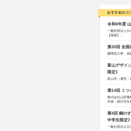
おすすめのコ
令和8年度 
一般財団法人日
【後援】
総務省消防庁、
第30回 全
國學院大學、高
富山デザイン
限定》
富山市（運営：
第14回 ミ
株式会社山田養
共催：朝日学生
第4回 銅の
中学生限定
一般社団法人日