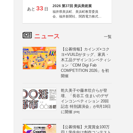
2026 第37回 美浜美術展
33
あと
日
福井県美浜町、美浜町教育委員
会、福井新聞社、関西電力株式会
社
ニュース
一覧
【公募情報】カインズ×コク
ヨ×VUILDがタッグ、家具・
木工品デザインコンペティシ
ョン「CDM Digi Fab
COMPETITION 2026」を初
開催
乾久美子や藤本壮介らが登
壇、「長谷工 住まいのデザ
インコンペティション 20回
記念 特別講演会」が8月19日
に開催
[PR]
【公募情報】大賞賞金100万
円！学生向け創作コンテスト