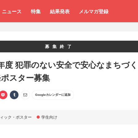
ニュース
特集
結果発表
メルマガ登録
募集終了
年度 犯罪のない安全で安心なまちづく
発ポスター募集
Googleカレンダーに追加
ィック・ポスター
学生向け