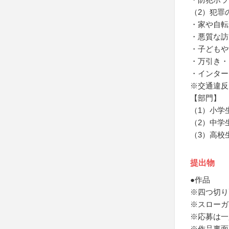
（2）犯罪
・家や自転
・悪質な訪
・子どもや
・万引き・
・インター
※交通違反
【部門】
（1）小学
（2）中学
（3）高校
提出物
●作品
※四つ切り
※スローガ
※応募は一
※作品裏面