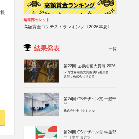
新報
編集部セレクト
高額賞金コンテストランキング《2026年夏》
結果発表
一覧
第22回 世界絵画大賞展 2026
[PR]
世界絵画大賞展 実行委員会
共催：株式会社世界堂
第24回 CSデザイン賞 一般部
門
株式会社中川ケミカル
第24回 CSデザイン賞 学生部
門《学生限定》