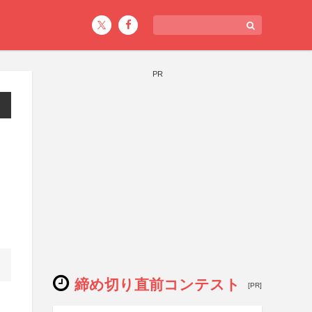
PR
締め切り直前コンテスト
[PR]