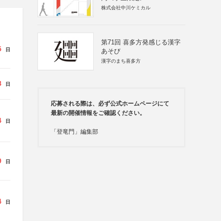
株式会社中川ケミカル
第71回 喜多方発感じる漢字
5
日
あそび
漢字のまち喜多方
8
日
応募される際は、必ず公式ホームページにて
最新の開催情報をご確認ください。
4
日
「登竜門」編集部
9
日
4
日