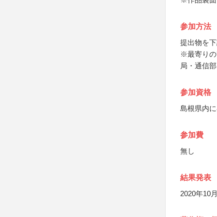
参加方法
提出物を下
※最寄りの
局・通信部
参加資格
島根県内に
参加費
無し
結果発表
2020年