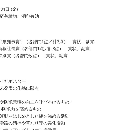
04日 (金)
応募締切、消印有効
（県知事賞）（各部門1点／計3点） 賞状、副賞
新報社長賞（各部門1点／計3点） 賞状、副賞
特別賞（各部門数点） 賞状、副賞
ったポスター
未発表の作品に限る
や防犯意識の向上を呼びかけるもの」
の防犯力を高めるもの
運動をはじめとした絆を強める活動
学路の清掃や草刈り等の美化活動
ンティアのパトロール活動等