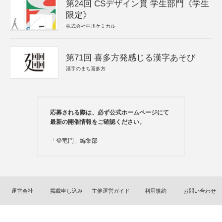
第24回 CSデザイン賞 学生部門《学生
限定》
株式会社中川ケミカル
第71回 喜多方発感じる漢字あそび
漢字のまち喜多方
応募される際は、必ず公式ホームページにて
最新の開催情報をご確認ください。
「登竜門」編集部
運営会社
掲載申し込み
主催運営ガイド
利用規約
お問い合わせ