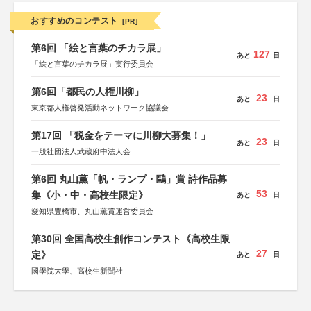
おすすめのコンテスト
[PR]
第6回 「絵と言葉のチカラ展」
127
あと
日
「絵と言葉のチカラ展」実行委員会
第6回「都民の人権川柳」
23
あと
日
東京都人権啓発活動ネットワーク協議会
第17回 「税金をテーマに川柳大募集！」
23
あと
日
一般社団法人武蔵府中法人会
第6回 丸山薫「帆・ランプ・鷗」賞 詩作品募
53
集《小・中・高校生限定》
あと
日
愛知県豊橋市、丸山薫賞運営委員会
第30回 全国高校生創作コンテスト《高校生限
27
定》
あと
日
國學院大學、高校生新聞社