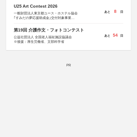
U25 Art Contest 2026
8
あと
日
一般財団法人東京都ユース・ホステル協会
｢すみだの夢応援助成金｣交付対象事業
すみだ五彩の芸術祭 連携企画
第19回 介護作文・フォトコンテスト
54
あと
日
公益社団法人 全国老人福祉施設協議会
※後援：厚生労働省、文部科学省
PR