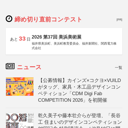
締め切り直前コンテスト
[PR]
2026 第37回 美浜美術展
33
あと
日
福井県美浜町、美浜町教育委員会、福井新聞社、関西電力株
式会社
ニュース
一覧
【公募情報】カインズ×コクヨ×VUILD
がタッグ、家具・木工品デザインコン
ペティション「CDM Digi Fab
COMPETITION 2026」を初開催
乾久美子や藤本壮介らが登壇、「長谷
工 住まいのデザインコンペティション