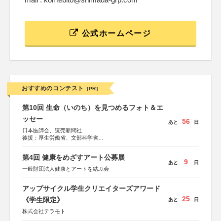
公式ホームページ
おすすめのコンテスト
[PR]
第10回 生命（いのち）を見つめるフォト＆エ
ッセー
56
あと
日
日本医師会、読売新聞社
後援：厚生労働省、文部科学省
協賛：東京海上日動火災保険株式会社、東京海上日動あん
しん生命保険株式会社
第4回 健康をめざすアート公募展
9
あと
日
一般財団法人健康とアートを結ぶ会
アップサイクル学生クリエイターズアワード
25
《学生限定》
あと
日
株式会社テラモト