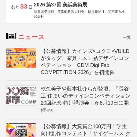
2026 第37回 美浜美術展
33
あと
日
福井県美浜町、美浜町教育委員会、福井新聞社、関西電力株
式会社
ニュース
一覧
【公募情報】カインズ×コクヨ×VUILD
がタッグ、家具・木工品デザインコン
ペティション「CDM Digi Fab
COMPETITION 2026」を初開催
乾久美子や藤本壮介らが登壇、「長谷
工 住まいのデザインコンペティション
20回記念 特別講演会」が8月19日に開
催
[PR]
【公募情報】大賞賞金100万円！学生
向け創作コンテスト「サイゲームス ク