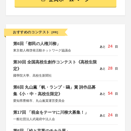
おすすめのコンテスト
[PR]
第6回「都民の人権川柳」
24
あと
日
東京都人権啓発活動ネットワーク協議会
第30回 全国高校生創作コンテスト《高校生限
28
定》
あと
日
國學院大學、高校生新聞社
第6回 丸山薫「帆・ランプ・鷗」賞 詩作品募
54
集《小・中・高校生限定》
あと
日
愛知県豊橋市、丸山薫賞運営委員会
第17回 「税金をテーマに川柳大募集！」
24
あと
日
一般社団法人武蔵府中法人会
第6回 「絵と言葉のチカラ展」