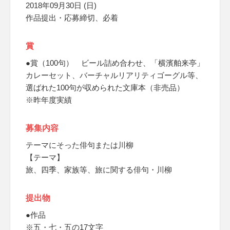
2018年09月30日 (日)
作品提出・応募締切、必着
賞
●賞（100句） ビール詰め合わせ、「横濱舶来亭」
カレーセット、バーチャルリアリティゴーグル等、
選ばれた100句が収められた文庫本（非売品）
※昨年度実績
募集内容
テーマにそった俳句または川柳
【テーマ】
旅、四季、家族等、旅に関する俳句・川柳
提出物
●作品
※五・七・五の17文字