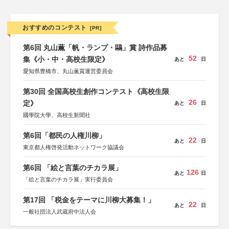
おすすめのコンテスト
[PR]
第6回 丸山薫「帆・ランプ・鷗」賞 詩作品募
52
集《小・中・高校生限定》
あと
日
愛知県豊橋市、丸山薫賞運営委員会
第30回 全国高校生創作コンテスト《高校生限
26
定》
あと
日
國學院大學、高校生新聞社
第6回「都民の人権川柳」
22
あと
日
東京都人権啓発活動ネットワーク協議会
第6回 「絵と言葉のチカラ展」
126
あと
日
「絵と言葉のチカラ展」実行委員会
第17回 「税金をテーマに川柳大募集！」
22
あと
日
一般社団法人武蔵府中法人会