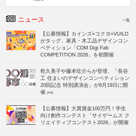
ニュース
一覧
【公募情報】カインズ×コクヨ×VUILD
がタッグ、家具・木工品デザインコン
ペティション「CDM Digi Fab
COMPETITION 2026」を初開催
乾久美子や藤本壮介らが登壇、「長谷
工 住まいのデザインコンペティション
20回記念 特別講演会」が8月19日に開
催
[PR]
【公募情報】大賞賞金100万円！学生
向け創作コンテスト「サイゲームス ク
リエイティブコンテスト2026」が開催