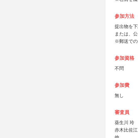
参加方法
提出物を下
または、公
※郵送での
参加資格
不問
参加費
無し
審査員
葵生川 玲
赤木比佐江
他