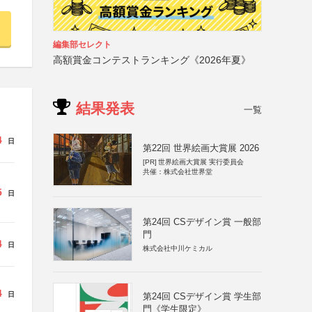
編集部セレクト
高額賞金コンテストランキング《2026年夏》
結果発表
一覧
4
日
第22回 世界絵画大賞展 2026
[PR]
世界絵画大賞展 実行委員会
共催：株式会社世界堂
5
日
第24回 CSデザイン賞 一般部
門
4
日
株式会社中川ケミカル
4
日
第24回 CSデザイン賞 学生部
門《学生限定》