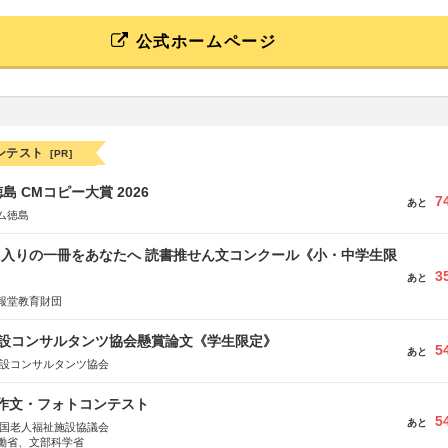
公式ホームページ
ンテスト
[PR]
島 CMコピー大賞 2026
7
あと
ム徳島
に入りの一冊をあなたへ 読書推せん文コンクール《小・中学生限
3
あと
報堂教育財団
 建設コンサルタンツ協会懸賞論文《学生限定》
5
あと
建設コンサルタンツ協会
護作文・フォトコンテスト
5
あと
全国老人福祉施設協議会
働省、文部科学省