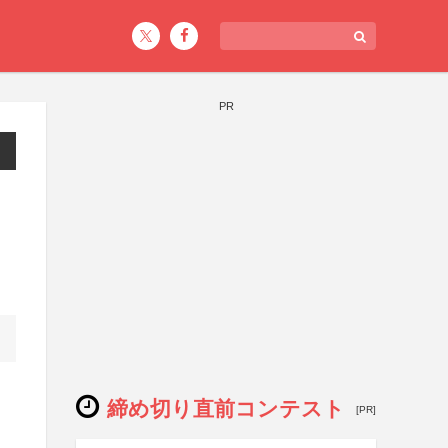
PR
締め切り直前コンテスト
[PR]