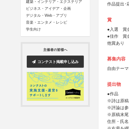
建築・インテリア・エクステリア
作品提出･
ビジネス・アイデア・企画
デジタル・Web・アプリ
賞
音楽・エンタメ・レシピ
●入選 賞
学生向け
●佳作 賞
他賞あり
主催者の皆様へ
募集内容
コンテスト掲載申し込み
自由テーマ
提出物
●作品
※詩は原稿
※評論は参
※原稿末尾
住所・氏名
※右肩を綴