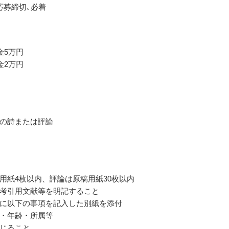
応募締切､必着
金5万円
金2万円
の詩または評論
用紙4枚以内、評論は原稿用紙30枚以内
考引用文献等を明記すること
に以下の事項を記入した別紙を添付
・年齢・所属等
じること