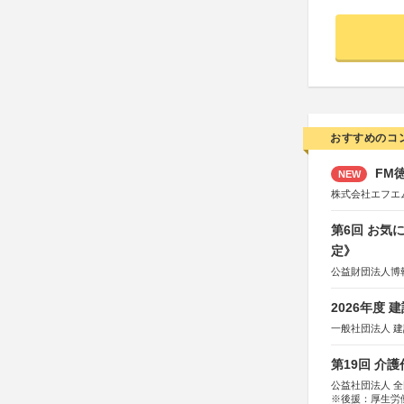
おすすめのコ
FM徳
NEW
株式会社エフエ
第6回 お気
定》
公益財団法人博
2026年度
一般社団法人 
第19回 介
公益社団法人 
※後援：厚生労