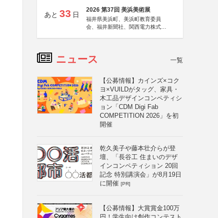
2026 第37回 美浜美術展
33
あと
日
福井県美浜町、美浜町教育委員
会、福井新聞社、関西電力株式会
社
ニュース
一覧
【公募情報】カインズ×コク
ヨ×VUILDがタッグ、家具・
木工品デザインコンペティシ
ョン「CDM Digi Fab
COMPETITION 2026」を初
開催
乾久美子や藤本壮介らが登
壇、「長谷工 住まいのデザ
インコンペティション 20回
記念 特別講演会」が8月19日
に開催
[PR]
【公募情報】大賞賞金100万
円！学生向け創作コンテスト